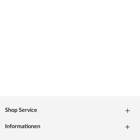
stellen dabei die Grundlage für den bewussten Umgang
mit unserer Umwelt und für das gute Leben im Freien.
Shop Service
Informationen