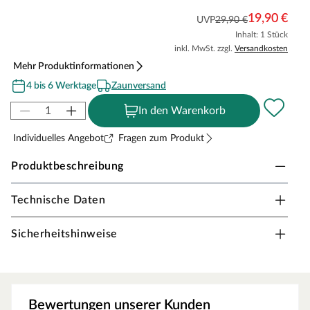
19,90 €
UVP
29,90 €
Inhalt: 1 Stück
inkl. MwSt. zzgl.
Versandkosten
Mehr Produktinformationen
4 bis 6 Werktage
Zaunversand
In den Warenkorb
Individuelles Angebot
Fragen zum Produkt
Produktbeschreibung
Technische Daten
WPC Zaunpfosten Eckpfosten Weiß 211 cm
WPC-Pfosten bieten eine moderne und pflegeleichte
Sicherheitshinweise
Lösung für langlebige Zaunanlagen: Sie überzeugen
durch hohe Stabilität, Widerstandsfähigkeit und
Witterungsbeständigkeit. Der weiße Eckpfosten schafft
einen klaren, frischen Look und sorgt an Zaunecken für
Bewertungen unserer Kunden
einen eleganten Übergang – perfekt für helle und