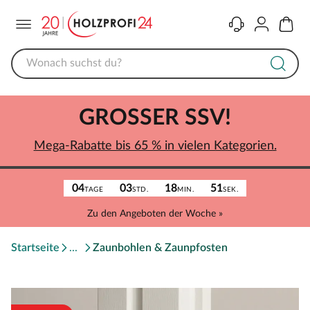
Menü
Kontakt
Konto
Warenk
GROSSER SSV!
Mega-Rabatte bis 65 % in vielen Kategorien.
04
03
18
51
TAGE
STD.
MIN.
SEK.
Zu den Angeboten der Woche »
Startseite
Zaunbohlen & Zaunpfosten