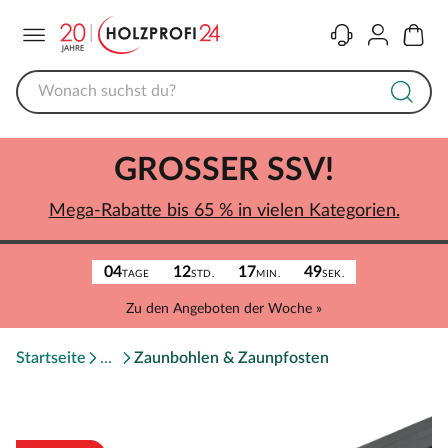
Menü
Kontakt
Konto
Warenk
GROSSER SSV!
Mega-Rabatte bis 65 % in vielen Kategorien.
04
12
17
49
TAGE
STD.
MIN.
SEK.
Zu den Angeboten der Woche »
Startseite
Zaunbohlen & Zaunpfosten