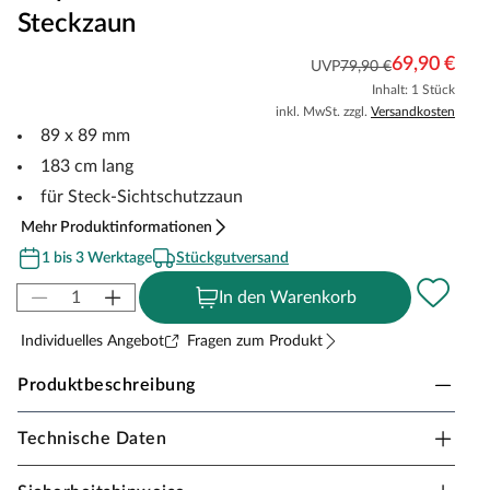
Steckzaun
69,90 €
UVP
79,90 €
Inhalt: 1 Stück
inkl. MwSt. zzgl.
Versandkosten
89 x 89 mm
183 cm lang
für Steck-Sichtschutzzaun
Mehr Produktinformationen
1 bis 3 Werktage
Stückgutversand
In den Warenkorb
Individuelles Angebot
Fragen zum Produkt
Produktbeschreibung
Technische Daten
Zaunpfosten Anthrazit 183 cm - Alupfosten zum
Aufdübeln für Steckzaun