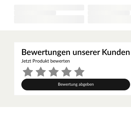
die Tür besitzt einen Lichtausschnitt (ohne Glas)
Mittellage aus einer Röhrenspanplatte mit einer Dicke von 
Glattkante: Diese Kantenausführung wirkt zeitlos und schlic
inklusive Buntbartschloss nach DIN 18251
Anschlag und Größe sind individuell wählbar
TÜV- und (70%-)PEFC-Zertifizierung
Bewertungen unserer Kunden
Mittellage
Jetzt Produkt bewerten
Diese Türen besitzen eine Röhrenspanplatte als Mittella
Aufbau ist dieser bestens für die Verwendung als Türe fü
Geräusche gedämpft werden. Die Tür ist durch ihren u
Bewertung abgeben
Unterseite bis zu 50 mm von unten kürzbar.
Kanten- und Falzausführung
Das Türblatt hat eine Dicke von ca. 40 mm und ist mit ein
Stahl- und Holznormzarge. Versehen ist die Türe zudem mi
das moderne Design der Tür ab.