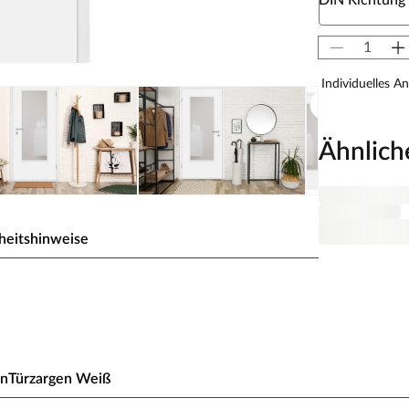
DIN Richtung
Individuelles A
Ähnlich
heitshinweise
platte Glattkante
d strapazierfähige Oberfläche aus wasserbasiertem
en
Türzargen Weiß
r passt sich ideal jeder Umgebung an