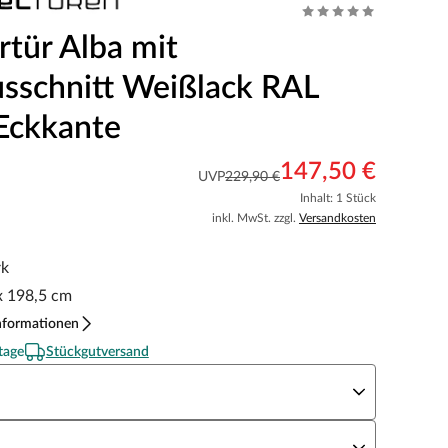
tür Alba mit
usschnitt Weißlack RAL
Eckkante
147,50 €
UVP
229,90 €
Inhalt: 1 Stück
inkl. MwSt. zzgl.
Versandkosten
rk
x 198,5 cm
nformationen
tage
Stückgutversand
eite x Höhe
N Richtung