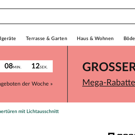
lgeräte
Terrasse & Garten
Haus & Wohnen
Böd
GROSSER 
08
12
MIN.
SEK.
Mega-Rabatte 
ngeboten der Woche »
ertüren mit Lichtausschnitt