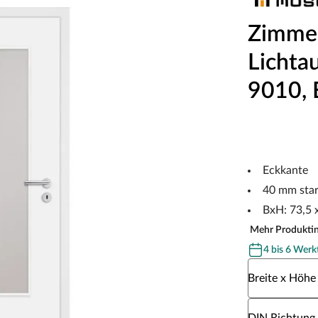
Zimmer
Lichta
9010, 
Eckkante
40 mm sta
BxH: 73,5 
Mehr Produkti
4 bis 6 Werk
Wähle eine Br
Breite x Höhe
Wähle eine DI