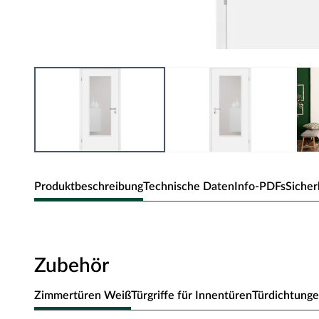
Produktbeschreibung
Technische Daten
Info-PDFs
Sicher
Zimmertür Alba Weißlack Röhrenspan
Zubehör
Gefälztes Türblatt mit einer Lackoberfläche: dauerhafte un
Weißlack
Zimmertüren Weiß
Türgriffe für Innentüren
Türdichtung
glattes Türblatt: elegant und zurückhaltend, die Weißlacktü