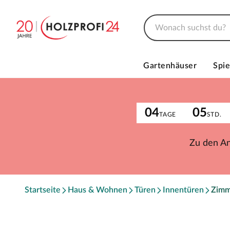
Gartenhäuser
Spie
04
05
TAGE
STD.
Zu den A
Startseite
Haus & Wohnen
Türen
Innentüren
Zimm