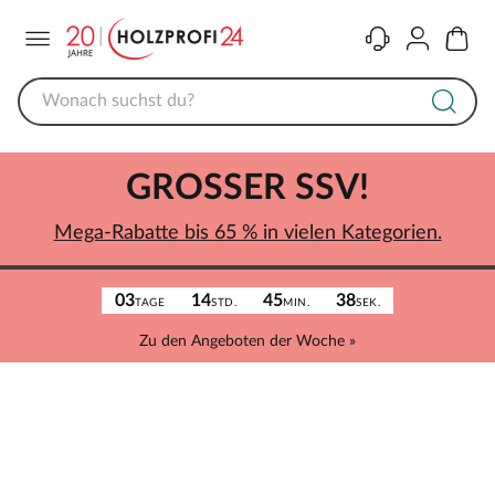
Menü
Kontakt
Konto
Warenk
GROSSER SSV!
Mega-Rabatte bis 65 % in vielen Kategorien.
03
14
45
38
TAGE
STD.
MIN.
SEK.
Zu den Angeboten der Woche »