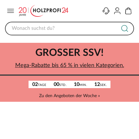
Menü
Kontakt
Konto
Warenk
GROSSER SSV!
Mega-Rabatte bis 65 % in vielen Kategorien.
02
00
10
12
TAGE
STD.
MIN.
SEK.
Zu den Angeboten der Woche »