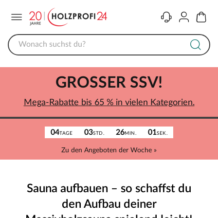
Menü
Kontakt
Konto
Warenk
GROSSER SSV!
Mega-Rabatte bis 65 % in vielen Kategorien.
04
03
26
01
TAGE
STD.
MIN.
SEK.
Zu den Angeboten der Woche »
Sauna aufbauen – so schaffst du
den Aufbau deiner