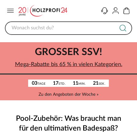
Menü
Kontakt
Konto
Warenk
GROSSER SSV!
Mega-Rabatte bis 65 % in vielen Kategorien.
03
17
11
21
TAGE
STD.
MIN.
SEK.
Zu den Angeboten der Woche »
Pool-Zubehör: Was braucht man
für den ultimativen Badespaß?