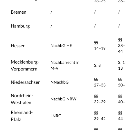
28–35
36–43
Bremen
/
/
/
Hamburg
/
/
/
§§
§§
Hessen
NachbG HE
38–
14–19
44
Mecklenburg-
Nachbarrecht in
S. 10–
S. 8
M-V
13
Vorpommern
§§
§§
Niedersachsen
NNachbG
27–33
50–63
Nordrhein-
§§
§§
NachbG NRW
32–39
40–43
Westfalen
Rheinland-
§§
§§
LNRG
39–42
44–52
Pfalz
§§
§§