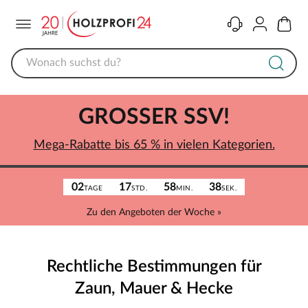
Menü
Kontakt
Konto
Warenk
GROSSER SSV!
Mega-Rabatte bis 65 % in vielen Kategorien.
02
17
58
38
TAGE
STD.
MIN.
SEK.
Zu den Angeboten der Woche »
Rechtliche Bestimmungen für
Zaun, Mauer & Hecke