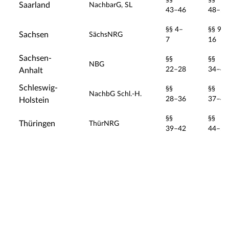
Saarland
NachbarG, SL
43–46
48–56
§§ 4–
§§ 9–
Sachsen
SächsNRG
7
16
Sachsen-
§§
§§
NBG
22–28
34–42
Anhalt
Schleswig-
§§
§§
NachbG Schl.-H.
28–36
37–41
Holstein
§§
§§
Thüringen
ThürNRG
39–42
44–52