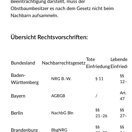
Beeinträchtigung darstellt, muss der
Obstbaumbesitzer es nach dem Gesetz nicht beim
Nachbarn aufsammeln.
Übersicht Rechtsvorschriften:
Tote
Lebende
Bundesland
Nachbarrechtsgesetz
Einfriedung
Einfriedu
Baden-
§§
NRG B.-W.
§ 11
12–25
Württemberg
Art.
Bayern
AGBGB
/
47
§§
§§
Berlin
NachbG Bln
21–26
27–35
§§
§§
Brandenburg
BbgNRG