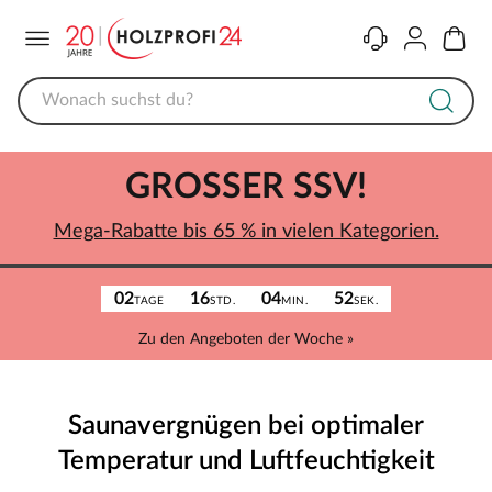
Menü
Kontakt
Konto
Warenk
GROSSER SSV!
Mega-Rabatte bis 65 % in vielen Kategorien.
02
16
04
52
TAGE
STD.
MIN.
SEK.
Zu den Angeboten der Woche »
Saunavergnügen bei optimaler
Temperatur und Luftfeuchtigkeit