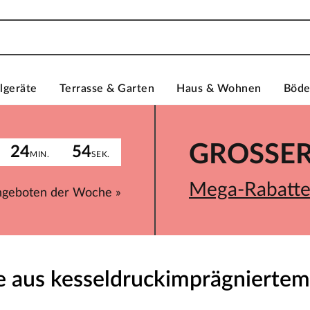
lgeräte
Terrasse & Garten
Haus & Wohnen
Böd
GROSSER 
24
54
MIN.
SEK.
Mega-Rabatte 
ngeboten der Woche »
e aus kesseldruckimprägnierte