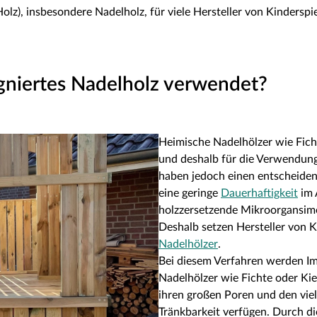
olz), insbesondere Nadelholz, für viele Hersteller von Kinderspi
niertes Nadelholz verwendet?
Heimische Nadelhölzer wie Ficht
und deshalb für die Verwendung 
haben jedoch einen entscheiden
eine geringe
Dauerhaftigkeit
im 
holzzersetzende Mikroorgansime
Deshalb setzen Hersteller von K
Nadelhölzer
.
Bei diesem Verfahren werden Im
Nadelhölzer wie Fichte oder Kief
ihren großen Poren und den vie
Tränkbarkeit verfügen. Durch di