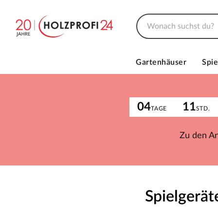
Gartenhäuser
Spie
04
11
TAGE
STD.
Zu den A
Spielgerät