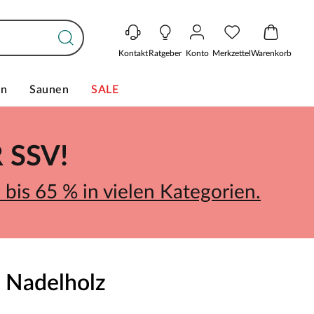
Kontakt
Ratgeber
Konto
Merkzettel
Warenkorb
en
Saunen
SALE
SSV!
bis 65 % in vielen Kategorien.
m Nadelholz