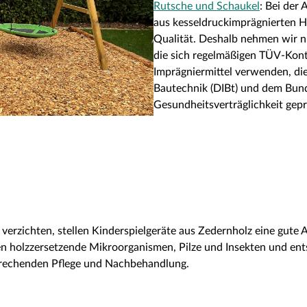
Rutsche und Schaukel
: Bei der
aus kesseldruckimprägnierten H
Qualität. Deshalb nehmen wir nu
die sich regelmäßigen TÜV-Kont
Imprägniermittel verwenden, di
Bautechnik (DIBt) und dem Bun
Gesundheitsverträglichkeit gepr
rzichten, stellen Kinderspielgeräte aus Zedernholz eine gute A
n holzzersetzende Mikroorganismen, Pilze und Insekten und entsp
prechenden Pflege und Nachbehandlung.