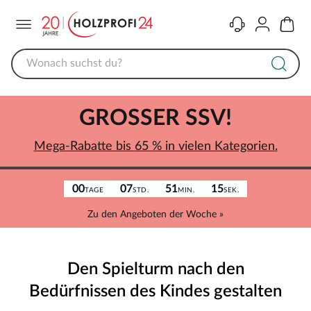
Menü
Kontakt
Konto
Warenk
GROSSER SSV!
Mega-Rabatte bis 65 % in vielen Kategorien.
00
07
51
15
TAGE
STD.
MIN.
SEK.
Zu den Angeboten der Woche »
Den Spielturm nach den
Bedürfnissen des Kindes gestalten