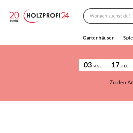
Gartenhäuser
Spie
03
17
TAGE
STD.
Zu den A