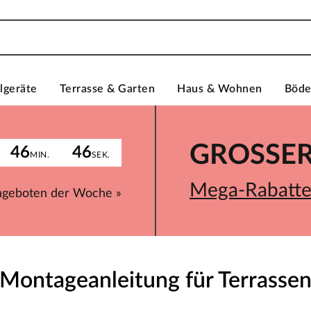
lgeräte
Terrasse & Garten
Haus & Wohnen
Böd
GROSSER 
46
46
MIN.
SEK.
Mega-Rabatte 
ngeboten der Woche »
Montageanleitung für Terrasse