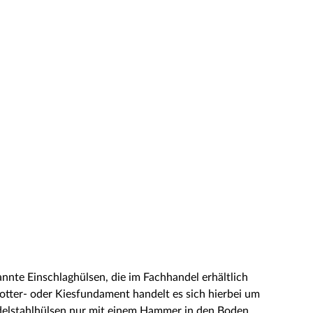
nnte Einschlaghülsen, die im Fachhandel erhältlich
hotter- oder Kiesfundament handelt es sich hierbei um
Edelstahlhülsen nur mit einem Hammer in den Boden