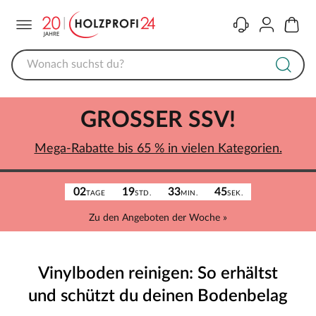
Menü
Kontakt
Konto
Warenk
GROSSER SSV!
Mega-Rabatte bis 65 % in vielen Kategorien.
02
19
33
45
TAGE
STD.
MIN.
SEK.
Zu den Angeboten der Woche »
Vinylboden reinigen: So erhältst
und schützt du deinen Bodenbelag