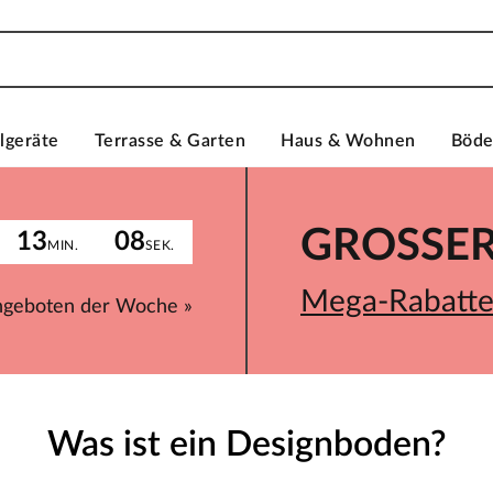
lgeräte
Terrasse & Garten
Haus & Wohnen
Böd
GROSSER 
13
08
MIN.
SEK.
Mega-Rabatte 
ngeboten der Woche »
Was ist ein Designboden?