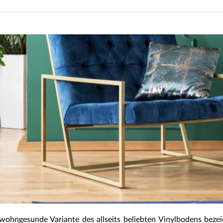
wohngesunde Variante des allseits beliebten Vinylbodens beze