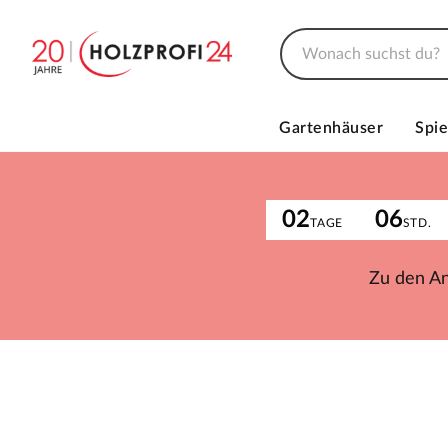
Gartenhäuser
Spie
02
06
TAGE
STD.
Zu den A