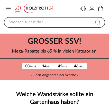
Menü
Kontakt
Konto
Warenk
GROSSER SSV!
Mega-Rabatte bis 65 % in vielen Kategorien.
03
14
45
46
TAGE
STD.
MIN.
SEK.
Zu den Angeboten der Woche »
Welche Wandstärke sollte ein
Gartenhaus haben?