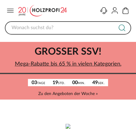
Menü
Kontakt
Konto
Warenk
GROSSER SSV!
Mega-Rabatte bis 65 % in vielen Kategorien.
03
19
00
49
TAGE
STD.
MIN.
SEK.
Zu den Angeboten der Woche »