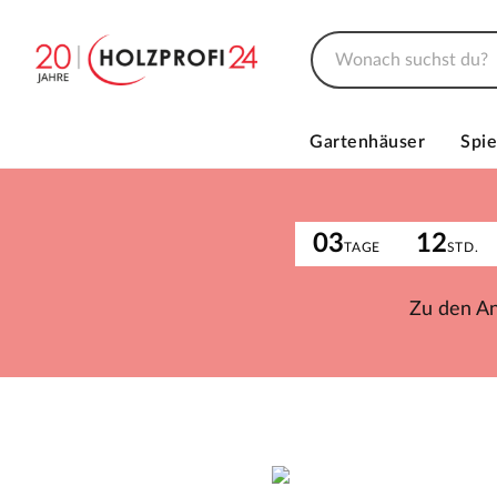
Gartenhäuser
Spie
03
12
TAGE
STD.
Zu den A