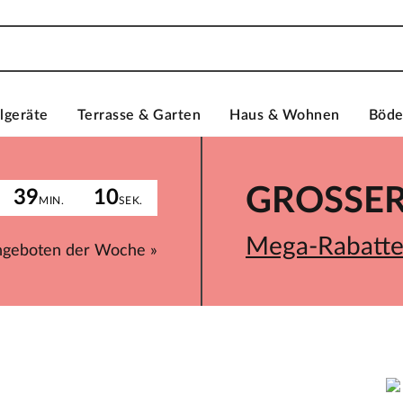
lgeräte
Terrasse & Garten
Haus & Wohnen
Böd
GROSSER 
39
10
MIN.
SEK.
Mega-Rabatte 
ngeboten der Woche »