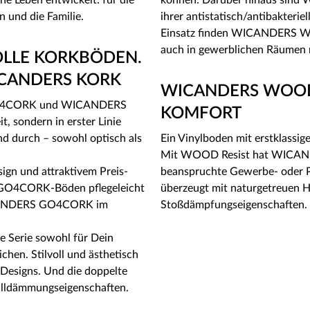
e Leben entwickelt: für die
können. Darüber hinaus sind
 und die Familie.
ihrer antistatisch/antibakterie
Einsatz finden WICANDERS W
auch in gewerblichen Räumen 
LLE KORKBÖDEN.
ICANDERS KORK
WICANDERS WOOD
S GO4CORK und WICANDERS
KOMFORT
, sondern in erster Linie
nd durch – sowohl optisch als
Ein Vinylboden mit erstklassig
Mit WOOD Resist hat WICANDER
n und attraktivem Preis-
beanspruchte Gewerbe- oder
 GO4CORK-Böden pflegeleicht
überzeugt mit naturgetreuen H
WICANDERS GO4CORK im
Stoßdämpfungseigenschaften.
 Serie sowohl für Dein
hen. Stilvoll und ästhetisch
Designs. Und die doppelte
alldämmungseigenschaften.