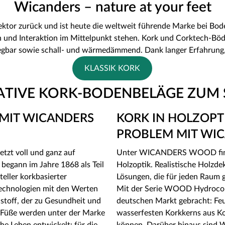
Wicanders – nature at your feet
ektor zurück und ist heute die weltweit führende Marke bei Bod
nd Interaktion im Mittelpunkt stehen. Kork und Corktech-Böde
egbar sowie schall- und wärmedämmend. Dank langer Erfahrung,
KLASSIK KORK
ATIVE KORK-BODENBELÄGE ZUM
 MIT WICANDERS
KORK IN HOLZOPTI
PROBLEM MIT WI
zt voll und ganz auf
Unter WICANDERS WOOD findes
egann im Jahre 1868 als Teil
Holzoptik. Realistische Holzd
eller korkbasierter
Lösungen, die für jeden Raum g
echnologien mit den Werten
Mit der Serie WOOD Hydrocor
hstoff, der zu Gesundheit und
deutschen Markt gebracht: Feu
 Füße werden unter der Marke
wasserfesten Korkkerns aus K