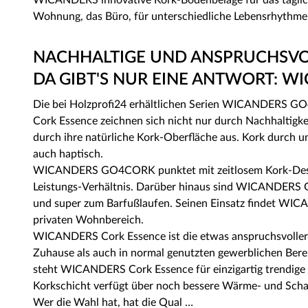
WICANDERS innovative Kork-Bodenbeläge für das täglich
Wohnung, das Büro, für unterschiedliche Lebensrhythmen
NACHHALTIGE UND ANSPRUCHSVO
DA GIBT'S NUR EINE ANTWORT: W
Die bei Holzprofi24 erhältlichen Serien WICANDER
Cork Essence zeichnen sich nicht nur durch Nachhaltigkeit
durch ihre natürliche Kork-Oberfläche aus. Kork durch u
auch haptisch.
WICANDERS GO4CORK punktet mit zeitlosem Kork-Desig
Leistungs-Verhältnis. Darüber hinaus sind WICANDERS
und super zum Barfußlaufen. Seinen Einsatz findet 
privaten Wohnbereich.
WICANDERS Cork Essence ist die etwas anspruchsvollere
Zuhause als auch in normal genutzten gewerblichen Bereic
steht WICANDERS Cork Essence für einzigartig trendige 
Korkschicht verfügt über noch bessere Wärme- und Sch
Wer die Wahl hat, hat die Qual …