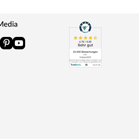
 Media