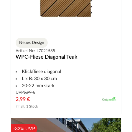
Neues Design
Artikel-Nr.: L7021585
WPC-Fliese Diagonal Teak
Klickfliese diagonal
L x B: 30 x 30 cm
20-22 mm stark
UVP
5,99 €
2,99 €
Inhalt: 1 Stück
-32% UVP