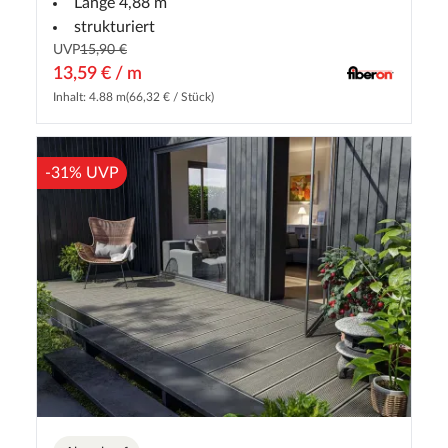
Länge 4,88 m
strukturiert
UVP
15,90 €
13,59 € / m
Inhalt: 4.88 m
(66,32 € / Stück)
-31% UVP