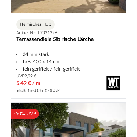
Heimisches Holz
Artikel-Nr.: L7021396
Terrassendiele Sibirische Lärche
24 mm stark
LxB: 400 x 14 cm
fein geriffelt / fein geriffelt
UVP
9,99 €
5,49 € / m
Inhalt: 4 m
(21,96 € / Stück)
-50% UVP