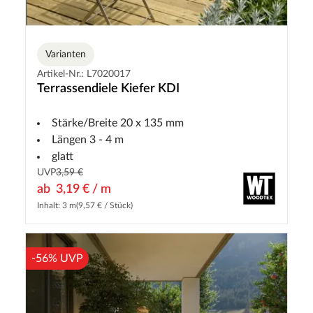
Varianten
Artikel-Nr.: L7020017
Terrassendiele Kiefer KDI
Stärke/Breite 20 x 135 mm
Längen 3 - 4 m
glatt
UVP
3,59 €
ab
3,19 € / m
Inhalt: 3 m
(9,57 € / Stück)
-56% UVP