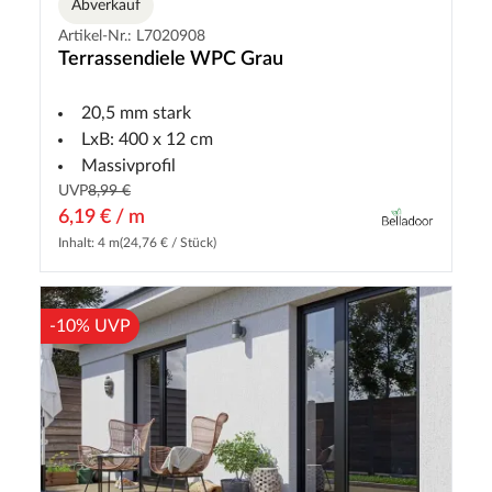
Abverkauf
Artikel-Nr.: L7020908
Terrassendiele WPC Grau
20,5 mm stark
LxB: 400 x 12 cm
Massivprofil
UVP
8,99 €
6,19 € / m
Inhalt: 4 m
(24,76 € / Stück)
-10% UVP