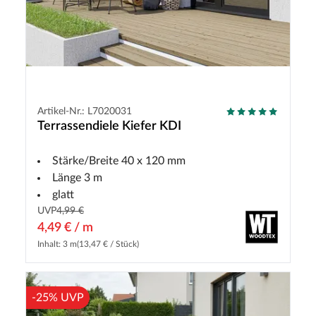
Artikel-Nr.: L7020031
Terrassendiele Kiefer KDI
Stärke/Breite 40 x 120 mm
Länge 3 m
glatt
UVP
4,99 €
4,49 € / m
Inhalt: 3 m
(13,47 € / Stück)
-25% UVP