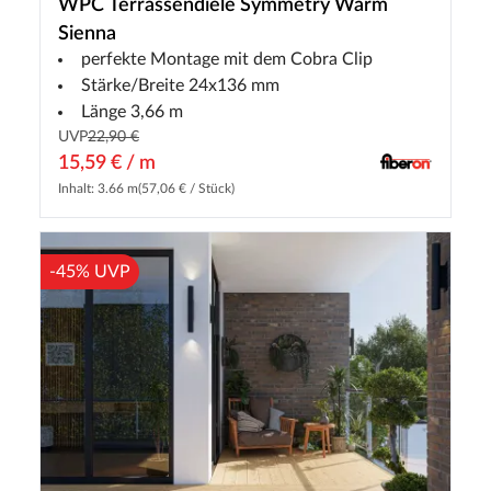
WPC Terrassendiele Symmetry Warm
Sienna
perfekte Montage mit dem Cobra Clip
Stärke/Breite 24x136 mm
Länge 3,66 m
UVP
22,90 €
15,59 € / m
Inhalt: 3.66 m
(57,06 € / Stück)
-45% UVP