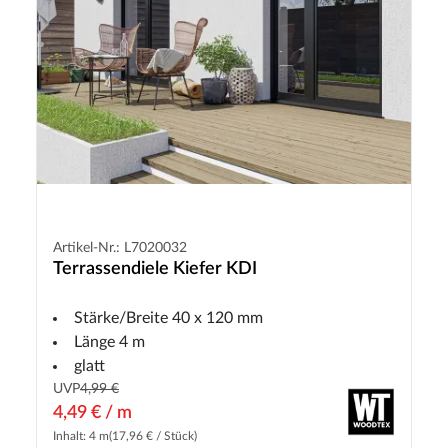
Artikel-Nr.: L7020032
Terrassendiele Kiefer KDI
Stärke/Breite 40 x 120 mm
Länge 4 m
glatt
UVP
4,99 €
4,49 € / m
Inhalt: 4 m
(17,96 € / Stück)