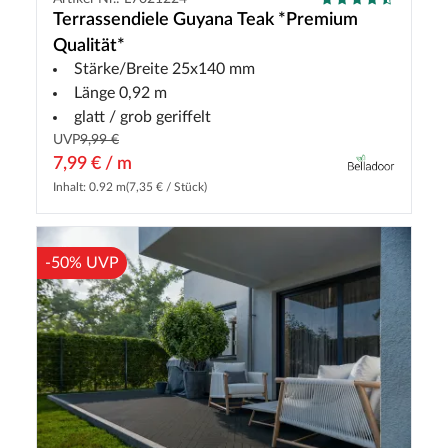
Terrassendiele Guyana Teak *Premium
Qualität*
Stärke/Breite 25x140 mm
Länge 0,92 m
glatt / grob geriffelt
UVP
9,99 €
7,99 € / m
Inhalt: 0.92 m
(7,35 € / Stück)
-50% UVP