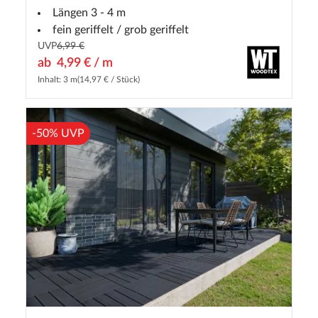
Längen 3 - 4 m
fein geriffelt / grob geriffelt
UVP
6,99 €
ab
4,99 € / m
Inhalt: 3 m
(14,97 € / Stück)
-50% UVP