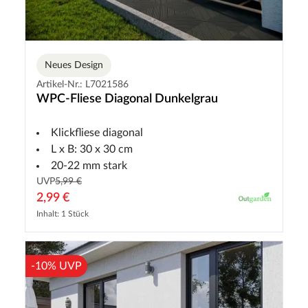
Neues Design
Artikel-Nr.: L7021586
WPC-Fliese Diagonal Dunkelgrau
Klickfliese diagonal
L x B: 30 x 30 cm
20-22 mm stark
UVP
5,99 €
2,99 €
Inhalt: 1 Stück
-10% UVP