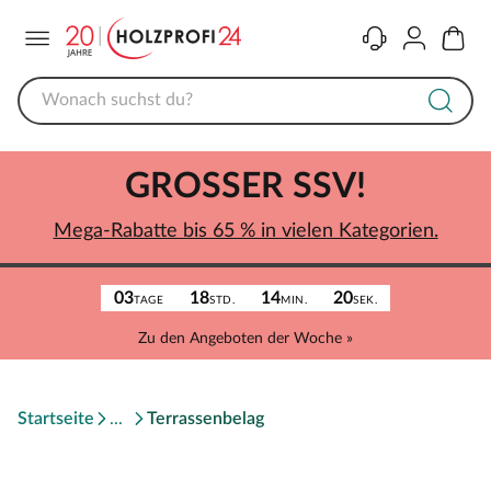
Menü
Kontakt
Konto
Warenk
GROSSER SSV!
Mega-Rabatte bis 65 % in vielen Kategorien.
03
18
14
20
TAGE
STD.
MIN.
SEK.
Zu den Angeboten der Woche »
Startseite
Terrassenbelag