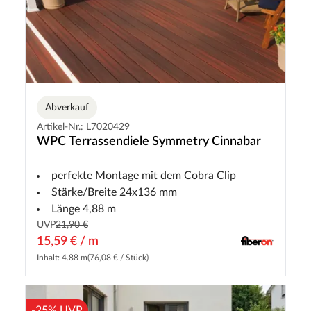
Abverkauf
Artikel-Nr.: L7020429
WPC Terrassendiele Symmetry Cinnabar
perfekte Montage mit dem Cobra Clip
Stärke/Breite 24x136 mm
Länge 4,88 m
UVP
21,90 €
15,59 € / m
Inhalt: 4.88 m
(76,08 € / Stück)
-25% UVP