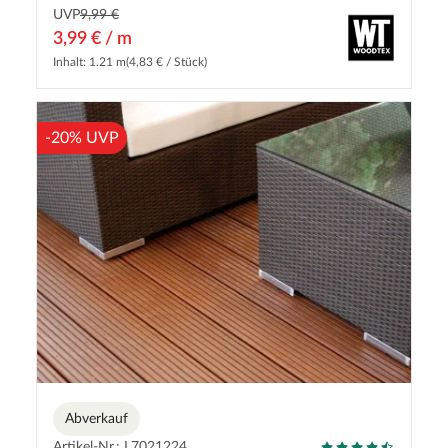
UVP
9,99 €
3,99 € / m
Inhalt: 1.21 m
(4,83 € / Stück)
-20% UVP
Abverkauf
Artikel-Nr.: L7021224