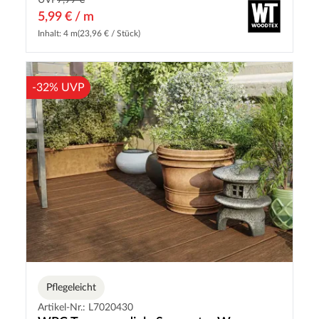
UVP
7,99 €
5,99 € / m
Inhalt: 4 m
(23,96 € / Stück)
-32% UVP
Pflegeleicht
Artikel-Nr.: L7020430