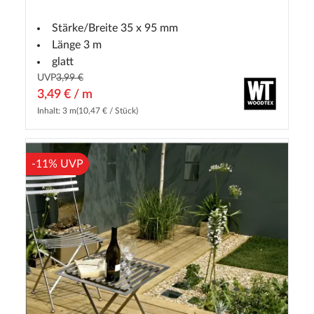
Stärke/Breite 35 x 95 mm
Länge 3 m
glatt
UVP
3,99 €
3,49 € / m
Inhalt: 3 m
(10,47 € / Stück)
-11% UVP