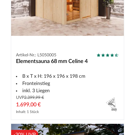
Artikel-Nr.: L5050005
Elementsauna 68 mm Celine 4
B x T x H: 196 x 196 x 198 cm
Fronteinstieg
inkl. 3 Liegen
UVP
2.399,99 €
1.699,00 €
Inhalt: 1 Stück
-30% UVP