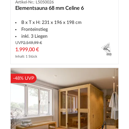
Artikel-Nr.: L5050026
Elementsauna 68 mm Celine 6
B x T x H: 231 x 196 x 198 cm
Fronteinstieg
inkl. 3 Liegen
UVP
2.549,99 €
1.999,00 €
Inhalt: 1 Stück
-48% UVP