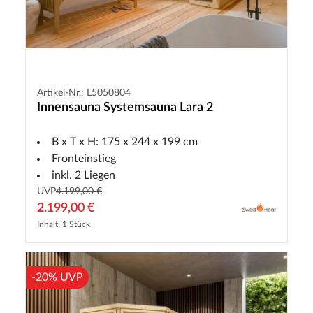
Artikel-Nr.: L5050804
Innensauna Systemsauna Lara 2
B x T x H: 175 x 244 x 199 cm
Fronteinstieg
inkl. 2 Liegen
UVP
4.199,00 €
2.199,00 €
Inhalt: 1 Stück
-20% UVP