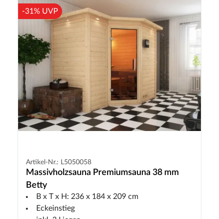
-31% UVP
Artikel-Nr.: L5050058
Massivholzsauna Premiumsauna 38 mm
Betty
B x T x H: 236 x 184 x 209 cm
Eckeinstieg