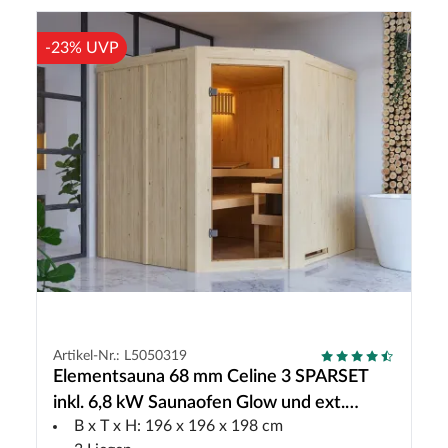
-23% UVP
Artikel-Nr.: L5050319
Elementsauna 68 mm Celine 3 SPARSET
inkl. 6,8 kW Saunaofen Glow und ext.
B x T x H: 196 x 196 x 198 cm
Steuerung