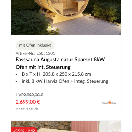
mit Ofen inklusiv!
Artikel-Nr.: L5051301
Fasssauna Augusta natur Sparset 8kW
Ofen mit int. Steuerung
B x T x H: 205,8 x 250 x 215,8 cm
inkl. 8 kW Harvia Ofen + integ. Steuerung
UVP
2.999,00 €
2.699,00 €
Inhalt: 1 Stück
-35% UVP