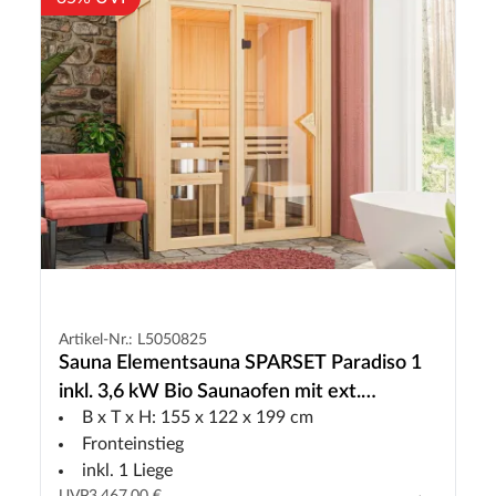
Artikel-Nr.: L5050825
Sauna Elementsauna SPARSET Paradiso 1
inkl. 3,6 kW Bio Saunaofen mit ext.
B x T x H: 155 x 122 x 199 cm
Steuerung
Fronteinstieg
inkl. 1 Liege
UVP
3.467,00 €