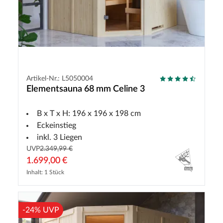
Artikel-Nr.: L5050004
Elementsauna 68 mm Celine 3
B x T x H: 196 x 196 x 198 cm
Eckeinstieg
inkl. 3 Liegen
UVP
2.349,99 €
1.699,00 €
Inhalt: 1 Stück
-24% UVP