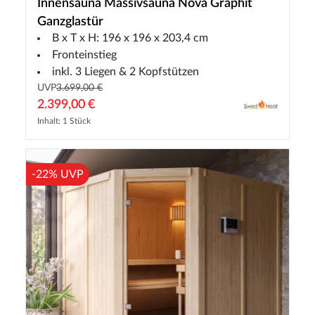
Innensauna Massivsauna Nova Graphit
Ganzglastür
B x T x H: 196 x 196 x 203,4 cm
Fronteinstieg
inkl. 3 Liegen & 2 Kopfstützen
UVP
3.699,00 €
2.399,00 €
Inhalt: 1 Stück
-22% UVP