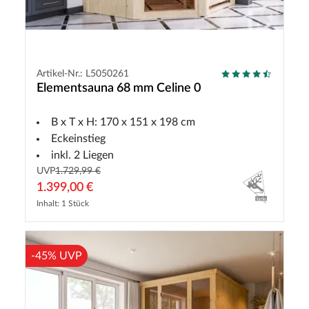
Artikel-Nr.: L5050261
Elementsauna 68 mm Celine 0
B x T x H: 170 x 151 x 198 cm
Eckeinstieg
inkl. 2 Liegen
UVP
1.729,99 €
1.399,00 €
Inhalt: 1 Stück
-45% UVP