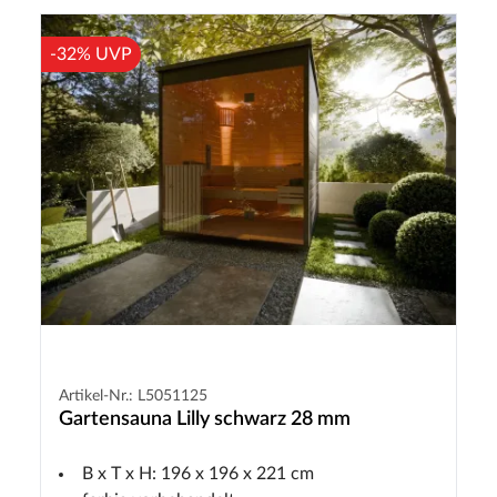
-32% UVP
Artikel-Nr.: L5051125
Gartensauna Lilly schwarz 28 mm
B x T x H: 196 x 196 x 221 cm