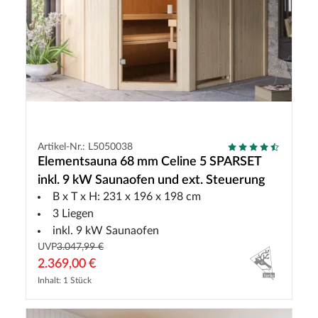
Artikel-Nr.: L5050038
Elementsauna 68 mm Celine 5 SPARSET
inkl. 9 kW Saunaofen und ext. Steuerung
B x T x H: 231 x 196 x 198 cm
3 Liegen
inkl. 9 kW Saunaofen
UVP
3.047,99 €
2.369,00 €
Inhalt: 1 Stück