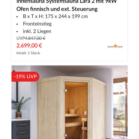
Innensauna Systemsauna Lara 2 mit 9kW
Ofen finnisch und ext. Steuerung
B x T x H: 175 x 244 x 199 cm
Fronteinstieg
inkl. 2 Liegen
UVP
4.847,00 €
2.699,00 €
Inhalt: 1 Stück
-19% UVP