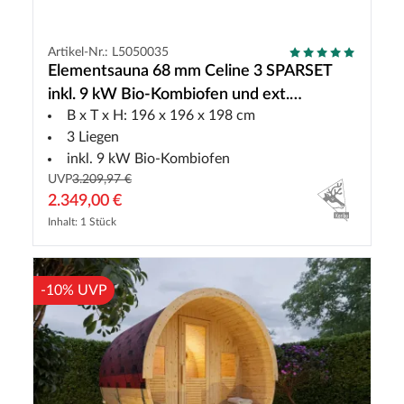
Artikel-Nr.: L5050035
Elementsauna 68 mm Celine 3 SPARSET
inkl. 9 kW Bio-Kombiofen und ext.
B x T x H: 196 x 196 x 198 cm
Steuerung
3 Liegen
inkl. 9 kW Bio-Kombiofen
UVP
3.209,97 €
2.349,00 €
Inhalt: 1 Stück
-10% UVP