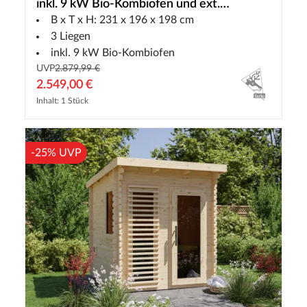
inkl. 9 kW Bio-Kombiofen und ext.
B x T x H: 231 x 196 x 198 cm
Steuerung
3 Liegen
inkl. 9 kW Bio-Kombiofen
UVP
2.879,99 €
2.549,00 €
Inhalt: 1 Stück
-25% UVP