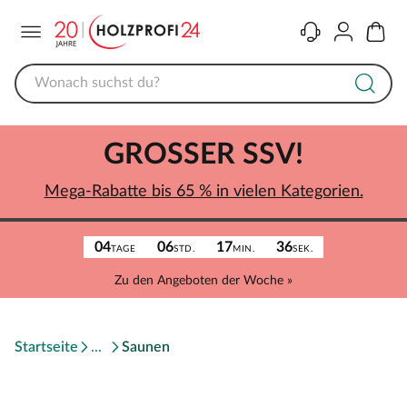
Menü
Kontakt
Konto
Warenk
GROSSER SSV!
Mega-Rabatte bis 65 % in vielen Kategorien.
04
06
17
36
TAGE
STD.
MIN.
SEK.
Zu den Angeboten der Woche »
Startseite
Saunen