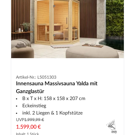
Artikel-Nr.: L5051303
Innensauna Massivsauna Yalda mit
Ganzglastür
B x T x H: 158 x 158 x 207 cm
Eckeinstieg
inkl. 2 Liegen & 1 Kopfstütze
UVP
1.999,99 €
1.599,00 €
Inhalt: 1 Stück