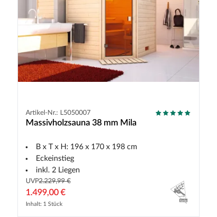
Artikel-Nr.: L5050007
Massivholzsauna 38 mm Mila
B x T x H: 196 x 170 x 198 cm
Eckeinstieg
inkl. 2 Liegen
UVP
2.229,99 €
1.499,00 €
Inhalt: 1 Stück