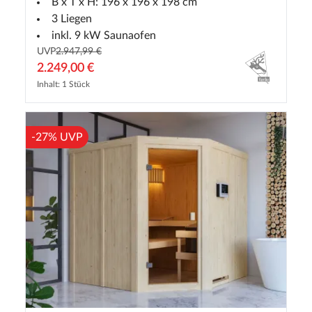
B x T x H: 196 x 196 x 198 cm
3 Liegen
inkl. 9 kW Saunaofen
UVP
2.947,99 €
2.249,00 €
Inhalt: 1 Stück
-27% UVP