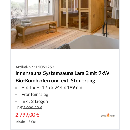
Artikel-Nr.: L5051253
Innensauna Systemsauna Lara 2 mit 9kW
Bio-Kombiofen und ext. Steuerung
B x T x H: 175 x 244 x 199 cm
Fronteinstieg
inkl. 2 Liegen
UVP
5.099,88 €
2.799,00 €
Inhalt: 1 Stück