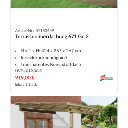
Artikel-Nr.: B7153459
Terrassenüberdachung 671 Gr. 2
B x T x H: 424 x 257 x 267 cm
kesseldruckimprägniert
transparentes Kunststoffdach
UVP
1.019,00 €
919,00 €
Inhalt: 1 Stück