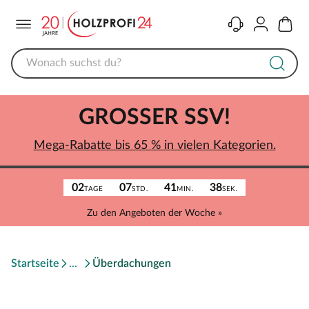
Menü
Kontakt
Konto
Warenk
GROSSER SSV!
Mega-Rabatte bis 65 % in vielen Kategorien.
02
07
41
38
TAGE
STD.
MIN.
SEK.
Zu den Angeboten der Woche »
Startseite
Überdachungen