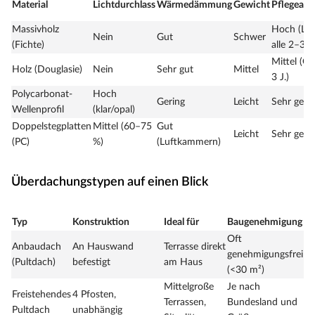
Material
Lichtdurchlass
Wärmedämmung
Gewicht
Pflegeau
Massivholz
Hoch (Las
Nein
Gut
Schwer
(Fichte)
alle 2–3 J.
Mittel (Öl 
Holz (Douglasie)
Nein
Sehr gut
Mittel
3 J.)
Polycarbonat-
Hoch
Gering
Leicht
Sehr geri
Wellenprofil
(klar/opal)
Doppelstegplatten
Mittel (60–75
Gut
Leicht
Sehr geri
(PC)
%)
(Luftkammern)
Überdachungstypen auf einen Blick
Typ
Konstruktion
Ideal für
Baugenehmigung
Oft
Anbaudach
An Hauswand
Terrasse direkt
genehmigungsfrei
(Pultdach)
befestigt
am Haus
(<30 m²)
Mittelgroße
Je nach
Freistehendes
4 Pfosten,
Terrassen,
Bundesland und
Pultdach
unabhängig