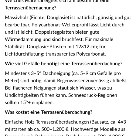
Welches Material eignet sich am besten für eine
Terrassenüberdachung?
Massivholz (Fichte, Douglasie) ist natürlich, günstig und gut
bearbeitbar. Polycarbonat-Wellenprofil lässt Licht durch
und ist leicht. Doppelstegplatten bieten gute
Wärmedämmung und sind bruchfest. Für maximale
Stabilität: Douglasie-Pfosten mit 12×12 cm; für
Lichtdurchflutung: transparentes Polycarbonat.
Wie viel Gefälle benötigt eine Terrassenüberdachung?
Mindestens 3–5° Dachneigung (ca. 5–9 cm Gefälle pro
Meter) sind nötig, damit Regenwasser zuverlässig abfließt.
Bei flacheren Neigungen staut sich Wasser, was zu
Undichtigkeiten führen kann. Schneedruck-Regionen
sollten 15°+ einplanen.
Was kostet eine Terrassenüberdachung?
Einfache Holz-Terrassenüberdachungen (Bausatz, ca. 4×3
m) starten ab ca. 500–1.200 €. Hochwertige Modelle aus