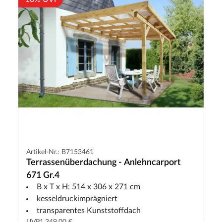
Artikel-Nr.: B7153461
Terrassenüberdachung - Anlehncarport
671 Gr.4
B x T x H: 514 x 306 x 271 cm
kesseldruckimprägniert
transparentes Kunststoffdach