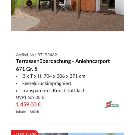
Artikel-Nr.: B7153462
Terrassenüberdachung - Anlehncarport
671 Gr. 5
B x T x H: 704 x 306 x 271 cm
kesseldruckimprägniert
transparentes Kunststoffdach
UVP
1.609,00 €
1.459,00 €
Inhalt: 1 Stück
-10% UVP