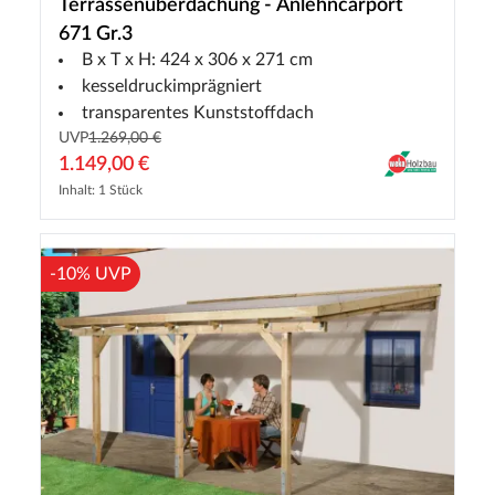
Terrassenüberdachung - Anlehncarport
671 Gr.3
B x T x H: 424 x 306 x 271 cm
kesseldruckimprägniert
transparentes Kunststoffdach
UVP
1.269,00 €
1.149,00 €
Inhalt: 1 Stück
-10% UVP