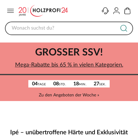
Menü
Kontakt
Konto
Warenk
GROSSER SSV!
Mega-Rabatte bis 65 % in vielen Kategorien.
04
08
18
27
TAGE
STD.
MIN.
SEK.
Zu den Angeboten der Woche »
Ipé –
unübertroffene Härte und Exklusivität