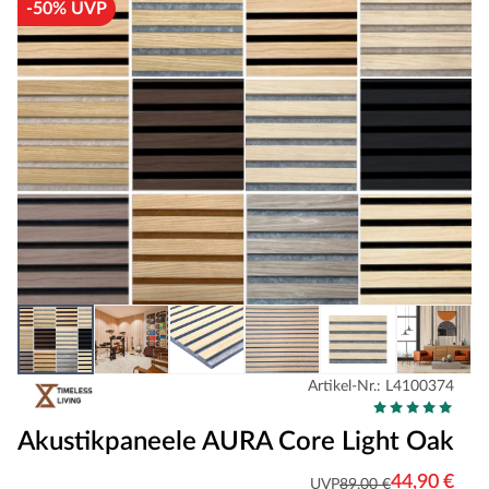
-50% UVP
Artikel-Nr.: L4100374
Akustikpaneele AURA Core Light Oak
44,90 €
UVP
89,00 €