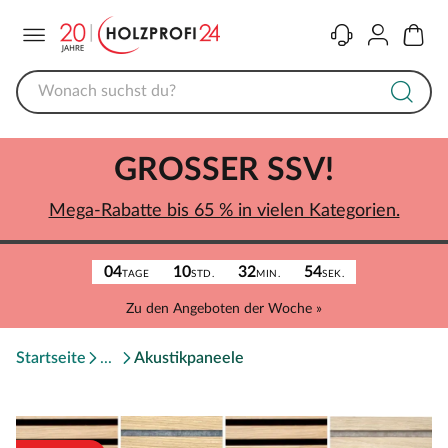
Menü
Kontakt
Konto
Warenk
GROSSER SSV!
Mega-Rabatte bis 65 % in vielen Kategorien.
04
10
32
54
TAGE
STD.
MIN.
SEK.
Zu den Angeboten der Woche »
Startseite
Akustikpaneele