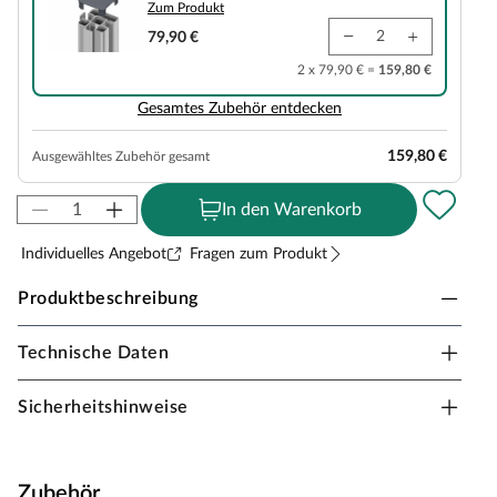
Zum Produkt
79,90 €
2 x 79,90 € =
159,80 €
Gesamtes Zubehör entdecken
159,80 €
Ausgewähltes Zubehör gesamt
In den Warenkorb
Individuelles Angebot
Fragen zum Produkt
Produktbeschreibung
Technische Daten
Belladoor ALU-Rhombuszaun EASY-ROM
silber
Sicherheitshinweise
Die perfekte Begrenzung für dein Gartenparadies: Der
robuste Sichtschutzzaun EASY-ROM eignet sich ideal für
den Einsatz in Außenbereichen und hält auch Nässe
Zubehör