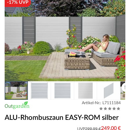
-17% UVP
Artikel-Nr.: L7111184
ALU-Rhombuszaun EASY-ROM silber
249,00 €
UVP
299,99 €