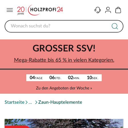
Menü
Kontakt
Konto
Warenk
GROSSER SSV!
Mega-Rabatte bis 65 % in vielen Kategorien.
04
06
02
10
TAGE
STD.
MIN.
SEK.
Zu den Angeboten der Woche »
Startseite
Zaun-Hauptelemente