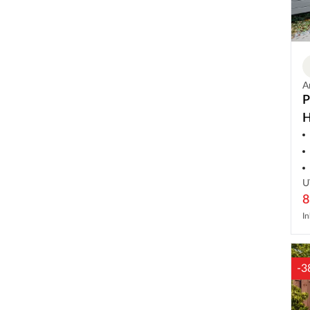
A
P
H
S
U
8
In
-3