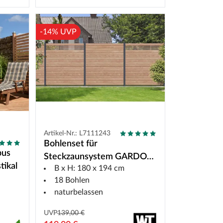
-14% UVP
Artikel-Nr.: L7111243
Bohlenset für
bus
Steckzaunsystem GARDO
tikal
B x H: 180 x 194 cm
XL DIY Lärche
18 Bohlen
naturbelassen
UVP
139,00 €