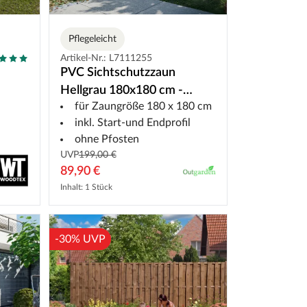
Pflegeleicht
Artikel-Nr.: L7111255
PVC Sichtschutzzaun
Hellgrau 180x180 cm -
für Zaungröße 180 x 180 cm
Steckzaun
t
inkl. Start-und Endprofil
ohne Pfosten
UVP
199,00 €
89,90 €
Inhalt: 1 Stück
-30% UVP