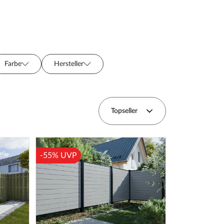
Farbe
Hersteller
Topseller
-55% UVP