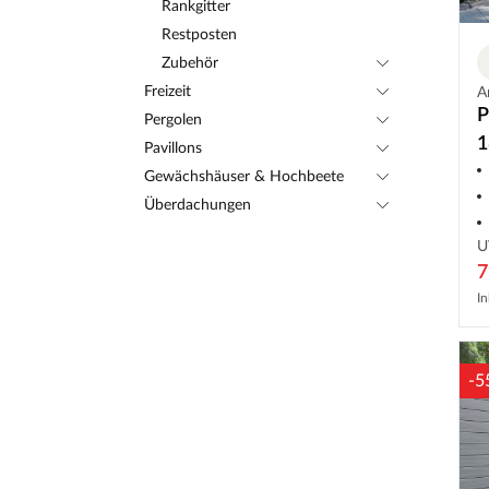
Rankgitter
Restposten
Zubehör
Freizeit
A
P
Pergolen
1
Pavillons
Gewächshäuser & Hochbeete
Überdachungen
U
7
In
-5