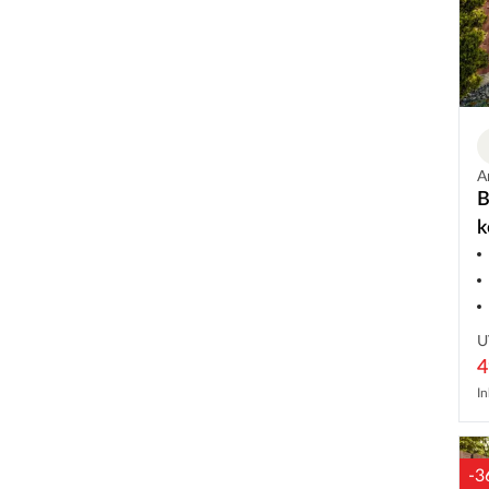
A
B
k
U
4
In
-3