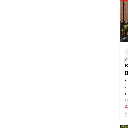
A
B
B
U
4
In