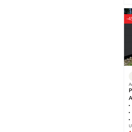
-4
A
P
A
S
U