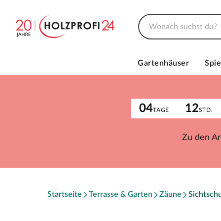
Gartenhäuser
Spie
04
12
TAGE
STD.
Zu den A
Startseite
Terrasse & Garten
Zäune
Sichtsch