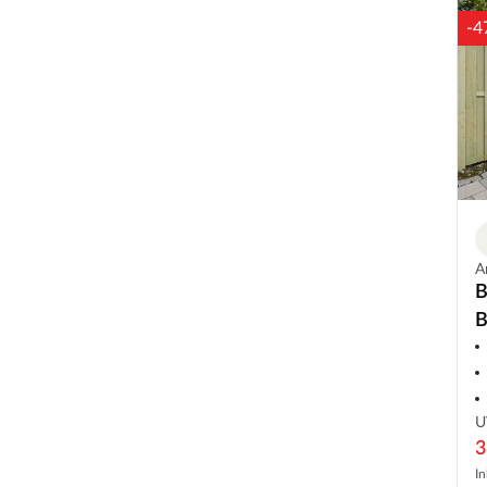
-4
A
B
B
U
3
In