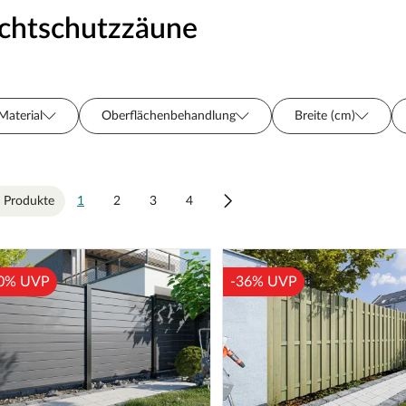
ichtschutzzäune
Material
Oberflächenbehandlung
Breite (cm)
Holzart
Sortiment
Preis
 Produkte
1
2
3
4
0% UVP
-36% UVP