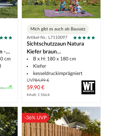
Mich gibt es auch als Bausatz
Artikel-Nr.: L7110097
Sichtschutzzaun Natura
m -
Kiefer braun
80 cm
B x H: 180 x 180 cm
kesseldruckimprägniert
l
Kiefer
kesseldruckimprägniert
UVP
84,99 €
59,90 €
Inhalt: 1 Stück
-36% UVP