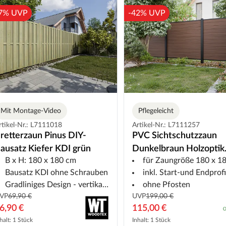
7% UVP
-42% UVP
Mit Montage-Video
Pflegeleicht
rtikel-Nr.: L7111018
Artikel-Nr.: L7111257
retterzaun Pinus DIY-
PVC Sichtschutzzaun
ausatz Kiefer KDI grün
Dunkelbraun Holzoptik
B x H: 180 x 180 cm
für Zaungröße 180 x 1
Eiche 180x180 cm -
Bausatz KDI ohne Schrauben
inkl. Start-und Endprofi
Steckzaun
Gradliniges Design - vertikal und horizontal montierbar
ohne Pfosten
VP
69,90 €
UVP
199,00 €
6,90 €
115,00 €
halt: 1 Stück
Inhalt: 1 Stück