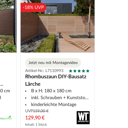
-18% UVP
Jetzt neu mit Montagevideo
Artikel-Nr.: L7110993
Rhombuszaun DIY-Bausatz
Lärche
80 cm
B x H: 180 x 180 cm
l
inkl. Schrauben + Kunststoffband
kinderleichte Montage
UVP
159,00 €
129,90 €
Inhalt: 1 Stück