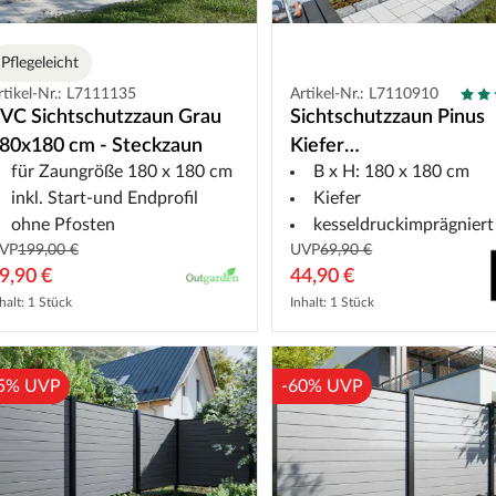
Pflegeleicht
rtikel-Nr.: L7111135
Artikel-Nr.: L7110910
VC Sichtschutzzaun Grau
Sichtschutzzaun Pinus
80x180 cm - Steckzaun
Kiefer
für Zaungröße 180 x 180 cm
B x H: 180 x 180 cm
kesseldruckimprägnier
inkl. Start-und Endprofil
Kiefer
ohne Pfosten
kesseldruckimprägniert
VP
199,00 €
UVP
69,90 €
9,90 €
44,90 €
halt: 1 Stück
Inhalt: 1 Stück
5% UVP
-60% UVP