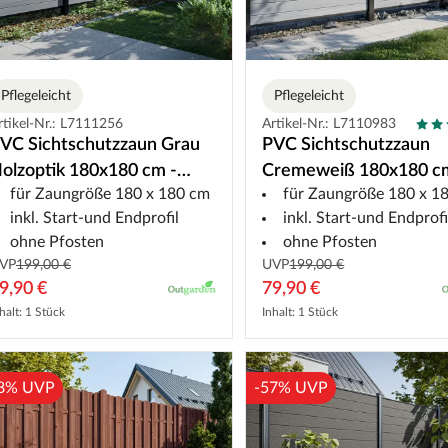
Pflegeleicht
Pflegeleicht
rtikel-Nr.: L7111256
Artikel-Nr.: L7110983
VC Sichtschutzzaun Grau
PVC Sichtschutzzaun
olzoptik 180x180 cm -
Cremeweiß 180x180 c
für Zaungröße 180 x 180 cm
für Zaungröße 180 x 1
teckzaun
Steckzaun
inkl. Start-und Endprofil
inkl. Start-und Endprofi
ohne Pfosten
ohne Pfosten
VP
199,00 €
UVP
199,00 €
9,90 €
79,90 €
halt: 1 Stück
Inhalt: 1 Stück
8% UVP
-57% UVP