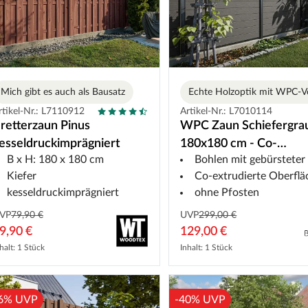
Mich gibt es auch als Bausatz
rtikel-Nr.: L7110912
Artikel-Nr.: L7010114
retterzaun Pinus
WPC Zaun Schiefergra
esseldruckimprägniert
180x180 cm - Co-
B x H: 180 x 180 cm
Bohlen mit gebürsteter Stru
Extrudierter Steckzaun
Kiefer
Co-extrudierte Oberflä
kesseldruckimprägniert
ohne Pfosten
VP
79,90 €
UVP
299,00 €
9,90 €
129,00 €
halt: 1 Stück
Inhalt: 1 Stück
6% UVP
-40% UVP