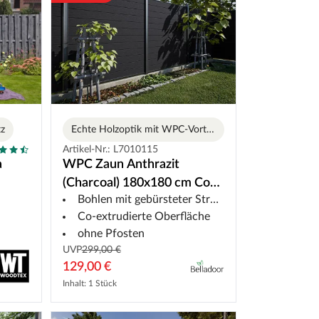
tz
Echte Holzoptik mit WPC-Vorteilen
Artikel-Nr.: L7010115
a
WPC Zaun Anthrazit
(Charcoal) 180x180 cm Co-
Bohlen mit gebürsteter Struktur
t
Extrudierter Steckzaun
Co-extrudierte Oberfläche
ohne Pfosten
UVP
299,00 €
129,00 €
Inhalt: 1 Stück