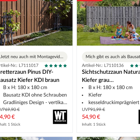
Jetzt neu auch mit Montagevideo
Mich gibt es auch als Bausa
rtikel-Nr.: L7111017
Artikel-Nr.: L7110136
retterzaun Pinus DIY-
Sichtschutzzaun Natur
ausatz Kiefer KDI braun
Kiefer grau
B x H: 180 x 180 cm
B x H: 180 x 180 cm
kesseldruckimprägnier
Bausatz KDI ohne Schrauben
Kiefer
Gradliniges Design - vertikal und horizontal montierbar
kesseldruckimprägniert
VP
69,90 €
UVP
91,99 €
4,90 €
54,90 €
halt: 1 Stück
Inhalt: 1 Stück