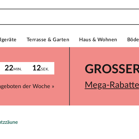
lgeräte
Terrasse & Garten
Haus & Wohnen
Böd
GROSSER 
22
12
MIN.
SEK.
Mega-Rabatte 
ngeboten der Woche »
utzzäune