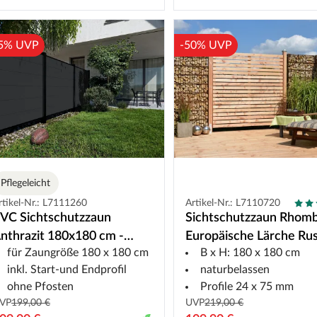
5% UVP
-50% UVP
Pflegeleicht
rtikel-Nr.: L7111260
Artikel-Nr.: L7110720
VC Sichtschutzzaun
Sichtschutzzaun Rhom
nthrazit 180x180 cm -
Europäische Lärche Rus
für Zaungröße 180 x 180 cm
B x H: 180 x 180 cm
teckzaun
inkl. Start-und Endprofil
naturbelassen
ohne Pfosten
Profile 24 x 75 mm
VP
199,00 €
UVP
219,00 €