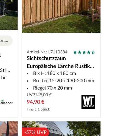
Echte Holzoptik mit WPC-Vorteilen
Artikel-Nr.: L7110384
u
Sichtschutzzaun
Europäische Lärche Rustikal
ktur
B x H: 180 x 180 cm
Naturbelassen
che
Bretter 15-20 x 130-200 mm
Riegel 70 x 20 mm
UVP
149,00 €
94,90 €
Inhalt: 1 Stück
-57% UVP