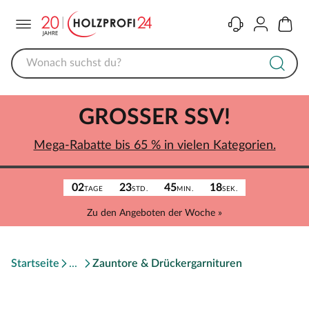
Menü
Kontakt
Konto
Warenk
GROSSER SSV!
Mega-Rabatte bis 65 % in vielen Kategorien.
02
23
45
18
TAGE
STD.
MIN.
SEK.
Zu den Angeboten der Woche »
Startseite
Zauntore & Drückergarnituren