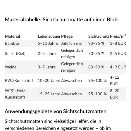
Materialtabelle: Sichtschutzmatte auf einen Blick
Material
Lebensdauer
Pflege
Sichtschutz
Preis/m²
Bambus
5–10 Jahre
Jährlich ölen
90–95 %
3–8 EUR
Gelegentlich
Schilf (Riet)
2–5 Jahre
70–85 %
2–5 EUR
reinigen
Gelegentlich
Weide
3–7 Jahre
80–90 %
4–9 EUR
reinigen
4–12
PVC/Kunststoff
10–20 Jahre
Abwaschen
95–100 %
EUR
WPC (Holz-
8–20
15–25 Jahre
Abwaschen
95–100 %
Kunststoff)
EUR
Anwendungsgebiete von Sichtschutzmatten
Sichtschutzmatten sind vielseitige Helfer, die in
verschiedenen Bereichen eingesetzt werden – ob im