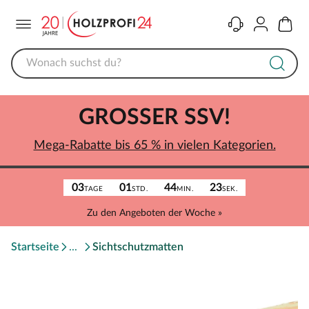
Menü
Kontakt
Konto
Warenk
GROSSER SSV!
Mega-Rabatte bis 65 % in vielen Kategorien.
03
01
44
23
TAGE
STD.
MIN.
SEK.
Zu den Angeboten der Woche »
Startseite
Sichtschutzmatten