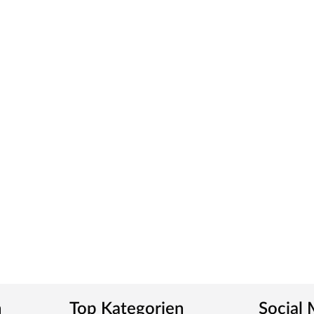
Outdoorbereich zum angenehmen Aufenthaltsort
und günstige Preise – dafür steht Outgarden.
n
Top Kategorien
Social