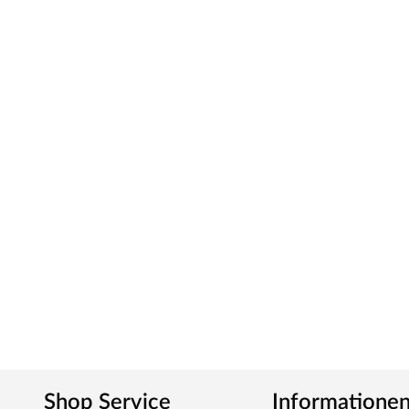
vielen Jahren produziert der Hersteller alles, was den 
werden lässt. Innovative Materialien, hochwertiges Holz 
Kurzum: Viel Garten für wenig Geld.
Shop Service
Informatione