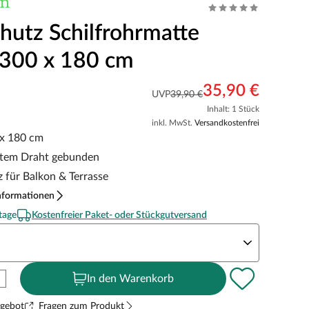
chutz Schilfrohrmatte
 300 x 180 cm
35,90 €
UVP
39,90 €
Inhalt: 1 Stück
inkl. MwSt.
Versandkostenfrei
 x 180 cm
ktem Draht gebunden
z für Balkon & Terrasse
nformationen
tage
Kostenfreier Paket- oder Stückgutversand
eite x Höhe
In den Warenkorb
ngebot
Fragen zum Produkt