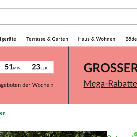
lgeräte
Terrasse & Garten
Haus & Wohnen
Böd
GROSSER 
51
23
MIN.
SEK.
Mega-Rabatte 
ngeboten der Woche »
ten