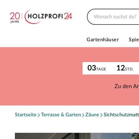
Gartenhäuser
Spie
03
12
TAGE
STD.
Zu den A
Startseite
Terrasse & Garten
Zäune
Sichtschutzmat