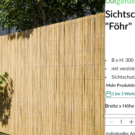
Sichts
"Föhr"
B x H: 300
mit verzin
Sichtschut
Mehr Produkti
1 bis 3 Werk
Wähle eine Br
Breite x Höhe
Individuelles A