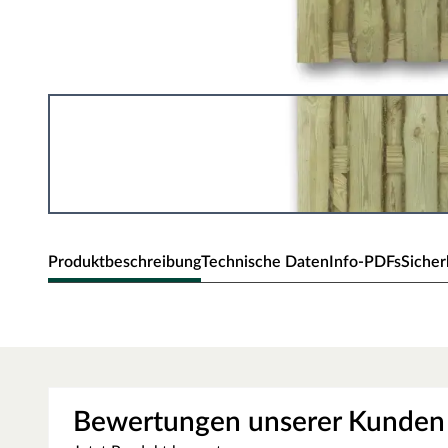
Produktbeschreibung
Technische Daten
Info-PDFs
Sicher
WOODTEX Tor für Bretterzaun R
Das Tor für den Bretterzaun Rustic gerade ergänzt deinen
Durchgangslösung. Mit Maßen von 90 x 180 cm bietet es
Bewertungen unserer Kunden
Rustic-Design. Das Tor wird ohne Schlossbohrung geliefer
kannst. Robust und einfach zu montieren – ideal für dein