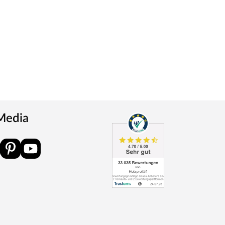
 Media