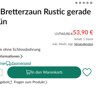
 Bretterzaun Rustic gerade
ün
53,90 €
UVP
65,90 €
Inhalt: 1 Stück
inkl. MwSt. zzgl.
Versandkosten
m ohne Schlossbohrung
nformationen
tage
Zaunversand
In den Warenkorb
ngebot
Fragen zum Produkt