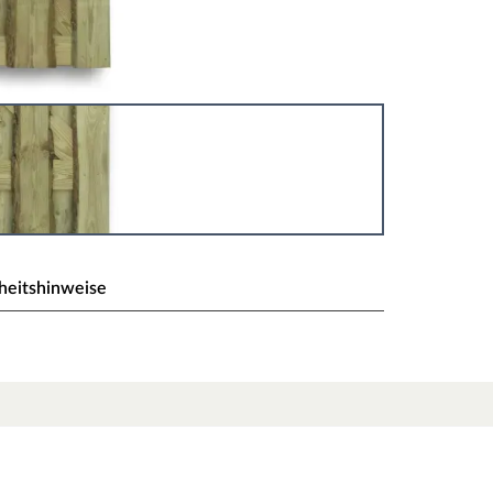
heitshinweise
ustic gerade KDI grün
 Zaun mit einer stabilen und funktionalen
 eine großzügige Öffnung und passt perfekt zum
t, sodass du die Verschlusslösung frei wählen
en Zaun.