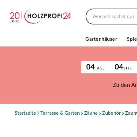
Gartenhäuser
Spie
04
04
TAGE
STD.
Zu den A
Startseite
Terrasse & Garten
Zäune
Zubehör
Zaunt