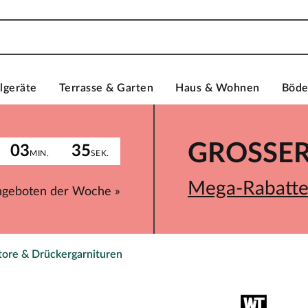
lgeräte
Terrasse & Garten
Haus & Wohnen
Böd
GROSSER 
03
35
MIN.
SEK.
Mega-Rabatte 
ngeboten der Woche »
ore & Drückergarnituren