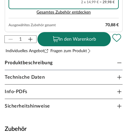
2 x 14,99 € =
29,98 €
Gesamtes Zubehör entdecken
70,88 €
Ausgewähltes Zubehör gesamt
In den Warenkorb
Individuelles Angebot
Fragen zum Produkt
Produktbeschreibung
Technische Daten
WOODTEX PINUS Sichtschutzzaun DIY-Bausatz
grau
Info-PDFs
Die perfekte Begrenzung für deinen Garten. Der
Sichtschutzzaun ist ideal für den Einsatz im
Sicherheitshinweise
Außenbereich. Mit seinen großzügigen Maßen kann der
Zaun zur Begrenzung von reinen Gartenflächen, zur
Einzäunung deiner Wiese oder für den Schutz deines
Zubehör
privaten Gartenbereichs verwendet werden.