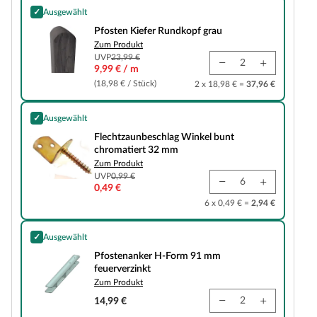
✓
Ausgewählt
Pfosten Kiefer Rundkopf grau
Pfosten Kiefer Rundkopf grau
Zum Produkt
UVP
23,99 €
9,99 € / m
(18,98 € / Stück)
2 x 18,98 € =
37,96 €
✓
Ausgewählt
Flechtzaunbeschlag Winkel bunt chromatiert 32 mm
Flechtzaunbeschlag Winkel bunt
chromatiert 32 mm
Zum Produkt
UVP
0,99 €
0,49 €
6 x 0,49 € =
2,94 €
✓
Ausgewählt
Pfostenanker H-Form 91 mm feuerverzinkt
Pfostenanker H-Form 91 mm
feuerverzinkt
Zum Produkt
14,99 €