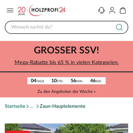
Menü
Kontakt
Konto
Warenk
GROSSER SSV!
Mega-Rabatte bis 65 % in vielen Kategorien.
04
10
56
46
TAGE
STD.
MIN.
SEK.
Zu den Angeboten der Woche »
Startseite
Zaun-Hauptelemente