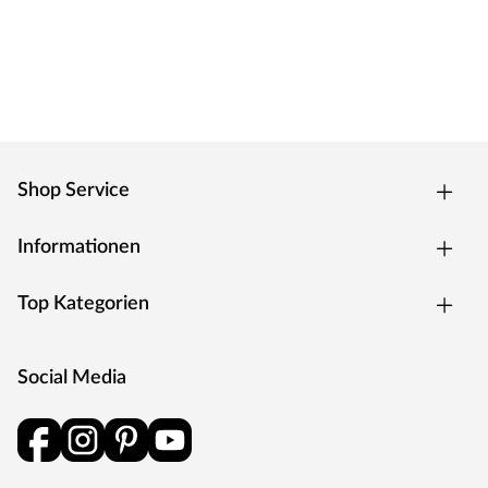
aus. Für den endgültigen, gewünschten Farbton
empfehlen wir jedoch eine Nachbehandlung mit einer
Lasur.
Lieferumfang
Im Lieferumfang ist jeweils ein Hauptelement enthalten.
So kannst du die ideale Anzahl für deinen individuellen
Bedarf ganz einfach selbst festlegen.
Shop Service
Bitte beachten: Dieser Artikel muss selbst
zusammengebaut werden. Nägel und Schrauben sind
Informationen
nicht im Lieferumfang enthalten. Wenn nicht angegeben,
sind in der Lieferung keine Pfosten, Halterungen und
Top Kategorien
Bodenverankerungen enthalten. Diese können jedoch
separat bei uns im Shop erworben werden. Orientiere
dich dabei an den Hersteller- und Serienangaben der
Social Media
jeweiligen Produkte, um das passende Zubehör zu
finden.
Bitte beachte, dass Farben und Maße unserer Holzzäune
produktionsbedingt sowie durch natürliche