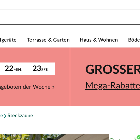
lgeräte
Terrasse & Garten
Haus & Wohnen
Böd
GROSSER 
22
23
MIN.
SEK.
Mega-Rabatte 
ngeboten der Woche »
ne
Steckzäune