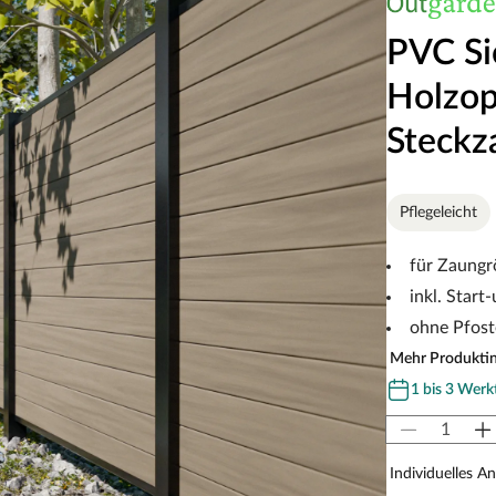
PVC Si
Holzop
Steckz
Pflegeleicht
für Zaungr
inkl. Start
ohne Pfos
Mehr Produkti
1 bis 3 Werk
Individuelles A