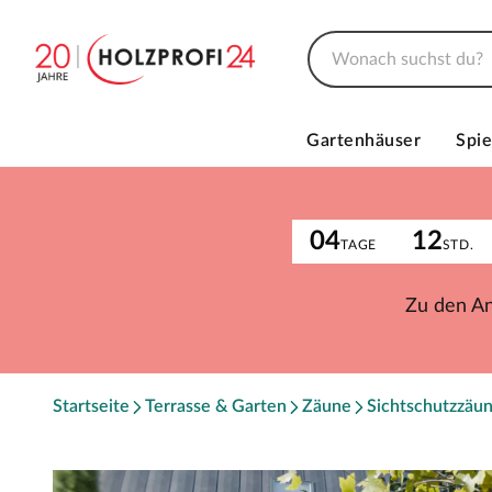
Gartenhäuser
Spie
04
12
TAGE
STD.
Zu den A
Startseite
Terrasse & Garten
Zäune
Sichtschutzzäu