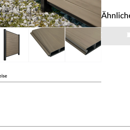
Ähnlich
eise
olzoptik 180x180 cm -
s verfügt über 6 Lamellen und ist passend für
rbe und der Holzstruktur-Oberfläche wirkt er