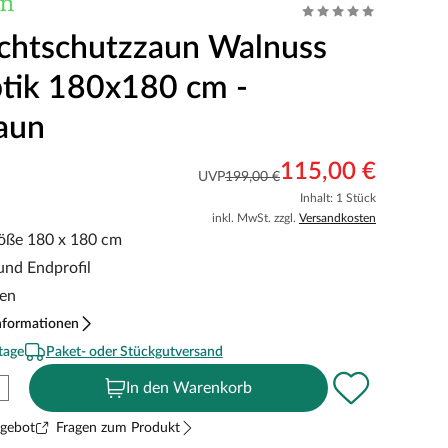
chtschutzzaun Walnuss
tik 180x180 cm -
aun
115,00 €
UVP
199,00 €
Inhalt: 1 Stück
inkl. MwSt. zzgl.
Versandkosten
öße 180 x 180 cm
-und Endprofil
ten
nformationen
tage
Paket- oder Stückgutversand
In den Warenkorb
ngebot
Fragen zum Produkt