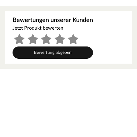
und Breite der Bohlen können je nach Wunsch individuell
angepasst und zugeschnitten werden. Die Bestandteile des
Steckzauns sind separat als Produkte erhältlich und
Bewertungen unserer Kunden
können beliebig kombiniert werden.
Jetzt Produkt bewerten
Langlebiges Material
WPC ist eine Mischung aus Naturfasern und Kunststoff,
die sehr stabil, verwitterungsfrei und besonders
pflegeleicht ist. Es lässt sich bequem mit einem Lappen
Bewertung abgeben
und klarem Wasser reinigen. Bei naturfaserverstärkten
Holzwerkstoffen wie WPC sind Farbunterschiede völlig
typisch und können produktions- und chargenbedingt
schwanken.
Einfache Pflege
WPC-Zäune sind UV-beständig, aber es ist möglich, dass
sie durch Verwitterung und UV-Strahlung irgendwann
vergrauen bzw. ihre Farbe verändern. Mit einem
pigmentierten Pflege- oder Schutzmittel kann die
Farbqualität des WPC-Zauns erhalten und vor Vergrauung
geschützt werden.
Leichte Montage