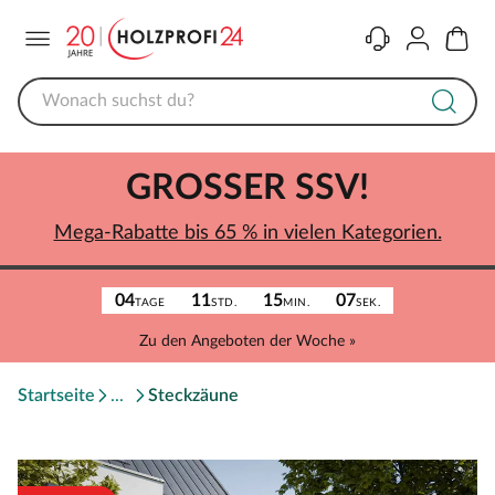
Menü
Kontakt
Konto
Warenk
GROSSER SSV!
Mega-Rabatte bis 65 % in vielen Kategorien.
04
11
15
07
TAGE
STD.
MIN.
SEK.
Zu den Angeboten der Woche »
Startseite
Steckzäune