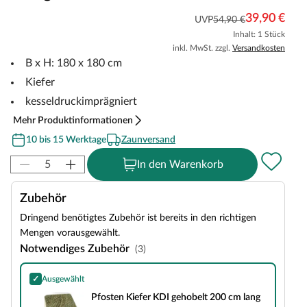
39,90 €
UVP
54,90 €
Inhalt: 1 Stück
inkl. MwSt. zzgl.
Versandkosten
B x H: 180 x 180 cm
Kiefer
kesseldruckimprägniert
Mehr Produktinformationen
10 bis 15 Werktage
Zaunversand
In den Warenkorb
Zubehör
Dringend benötigtes Zubehör ist bereits in den richtigen
Mengen vorausgewählt.
Notwendiges Zubehör
(3)
✓
Ausgewählt
Pfosten Kiefer KDI gehobelt 200 cm lang
Pfosten Kiefer KDI gehobelt 200 cm lang