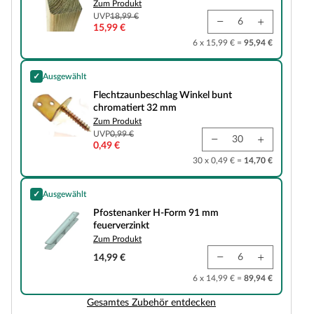
Zum Produkt
UVP
18,99 €
15,99 €
6 x 15,99 € =
95,94 €
✓
Ausgewählt
Flechtzaunbeschlag Winkel bunt chromatiert 32 mm
Flechtzaunbeschlag Winkel bunt
chromatiert 32 mm
Zum Produkt
UVP
0,99 €
0,49 €
30 x 0,49 € =
14,70 €
✓
Ausgewählt
Pfostenanker H-Form 91 mm feuerverzinkt
Pfostenanker H-Form 91 mm
feuerverzinkt
Zum Produkt
14,99 €
6 x 14,99 € =
89,94 €
Gesamtes Zubehör entdecken