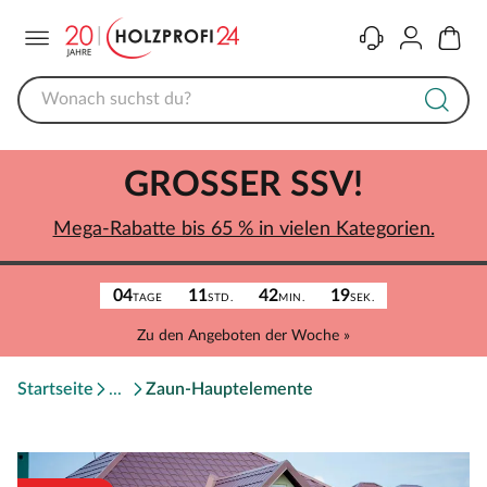
Menü
Kontakt
Konto
Warenk
GROSSER SSV!
Mega-Rabatte bis 65 % in vielen Kategorien.
04
11
42
19
TAGE
STD.
MIN.
SEK.
Zu den Angeboten der Woche »
Startseite
Zaun-Hauptelemente