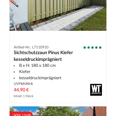
Artikel-Nr.: L7110910
Sichtschutzzaun Pinus Kiefer
kesseldruckimprägniert
B x H: 180 x 180 cm
Kiefer
kesseldruckimprägniert
UVP
69,90 €
44,90 €
Inhalt: 1 Stück
-30% UVP