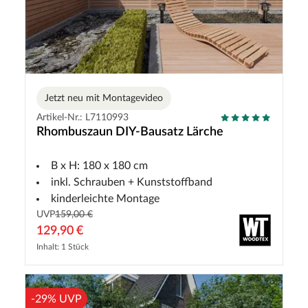
Jetzt neu mit Montagevideo
Artikel-Nr.: L7110993
Rhombuszaun DIY-Bausatz Lärche
B x H: 180 x 180 cm
inkl. Schrauben + Kunststoffband
kinderleichte Montage
UVP
159,00 €
129,90 €
Inhalt: 1 Stück
-29% UVP