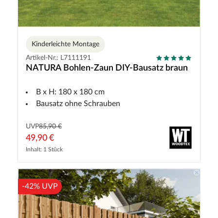
Kinderleichte Montage
Artikel-Nr.: L7111191
NATURA Bohlen-Zaun DIY-Bausatz braun
B x H: 180 x 180 cm
Bausatz ohne Schrauben
UVP
85,90 €
49,90 €
Inhalt: 1 Stück
-42% UVP