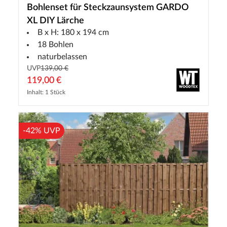
Bohlenset für Steckzaunsystem GARDO
XL DIY Lärche
B x H: 180 x 194 cm
18 Bohlen
naturbelassen
UVP
139,00 €
119,00 €
Inhalt: 1 Stück
-42% UVP