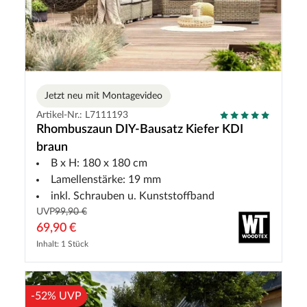
Jetzt neu mit Montagevideo
Artikel-Nr.: L7111193
Rhombuszaun DIY-Bausatz Kiefer KDI
braun
B x H: 180 x 180 cm
Lamellenstärke: 19 mm
inkl. Schrauben u. Kunststoffband
UVP
99,90 €
69,90 €
Inhalt: 1 Stück
-52% UVP