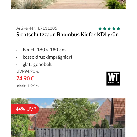
Artikel-Nr.: L7111205
Sichtschutzzaun Rhombus Kiefer KDI grün
B x H: 180 x 180 cm
kesseldruckimprägniert
glatt gehobelt
UVP
94,90 €
74,90 €
Inhalt: 1 Stück
-44% UVP