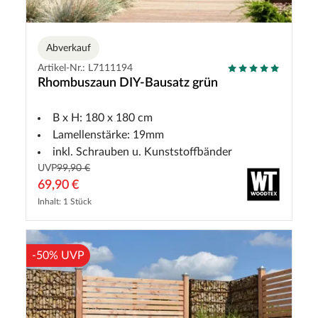
Abverkauf
Artikel-Nr.: L7111194
Rhombuszaun DIY-Bausatz grün
B x H: 180 x 180 cm
Lamellenstärke: 19mm
inkl. Schrauben u. Kunststoffbänder
UVP
99,90 €
69,90 €
Inhalt: 1 Stück
-50% UVP