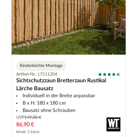
Kinderleichte Montage
Artikel-Nr.: L7111204
Sichtschutzzaun Bretterzaun Rustikal
Lärche Bausatz
Individuell in der Breite anpassbar
B x H: 180 x 180 cm
Bausatz ohne Schrauben
UVP
149,00 €
86,90 €
Inhalt: 1 Stück