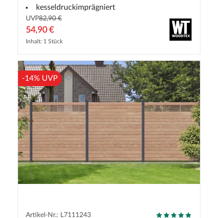
kesseldruckimprägniert
UVP
82,90 €
54,90 €
Inhalt: 1 Stück
-14% UVP
Artikel-Nr.: L7111243