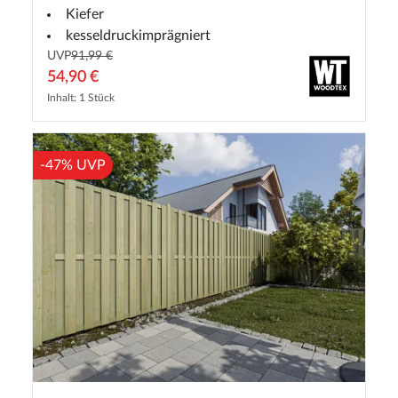
Kiefer
kesseldruckimprägniert
UVP
91,99 €
54,90 €
Inhalt: 1 Stück
-47% UVP