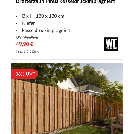
Bretterzaun Pinus kesseldruckimprägniert
B x H: 180 x 180 cm
Kiefer
kesseldruckimprägniert
UVP
79,90 €
49,90 €
Inhalt: 1 Stück
-36% UVP