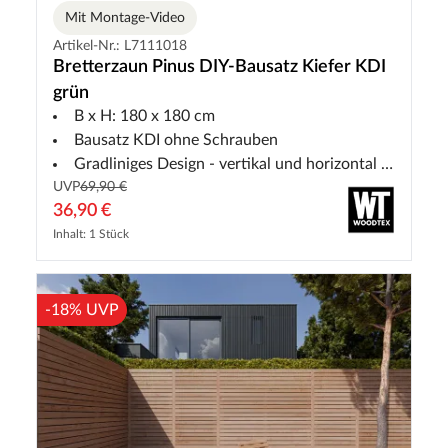
Mit Montage-Video
Artikel-Nr.: L7111018
Bretterzaun Pinus DIY-Bausatz Kiefer KDI
grün
B x H: 180 x 180 cm
Bausatz KDI ohne Schrauben
Gradliniges Design - vertikal und horizontal montierbar
UVP
69,90 €
36,90 €
Inhalt: 1 Stück
-18% UVP