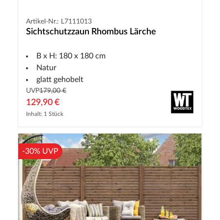
Artikel-Nr.: L7111013
Sichtschutzzaun Rhombus Lärche
B x H: 180 x 180 cm
Natur
glatt gehobelt
UVP
179,00 €
129,90 €
Inhalt: 1 Stück
-30% UVP