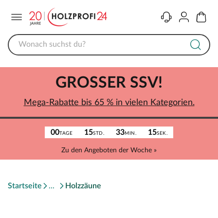
Menü
Kontakt
Konto
Warenk
GROSSER SSV!
Mega-Rabatte bis 65 % in vielen Kategorien.
00
15
33
15
TAGE
STD.
MIN.
SEK.
Zu den Angeboten der Woche »
Startseite
Holzzäune