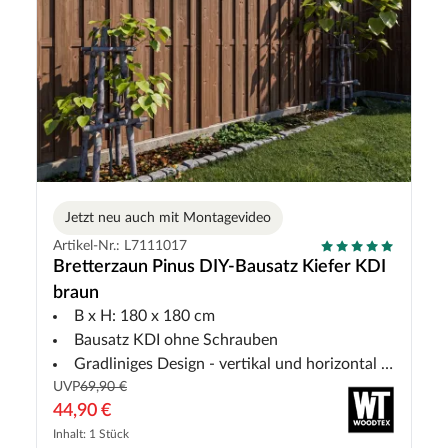
Jetzt neu auch mit Montagevideo
Artikel-Nr.: L7111017
Bretterzaun Pinus DIY-Bausatz Kiefer KDI
braun
B x H: 180 x 180 cm
Bausatz KDI ohne Schrauben
Gradliniges Design - vertikal und horizontal montierbar
UVP
69,90 €
44,90 €
Inhalt: 1 Stück