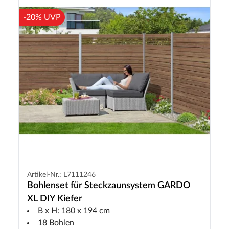
-20% UVP
Artikel-Nr.: L7111246
Bohlenset für Steckzaunsystem GARDO
XL DIY Kiefer
B x H: 180 x 194 cm
18 Bohlen