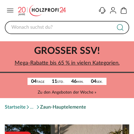
Menü
Kontakt
Konto
Warenk
GROSSER SSV!
Mega-Rabatte bis 65 % in vielen Kategorien.
04
11
46
04
TAGE
STD.
MIN.
SEK.
Zu den Angeboten der Woche »
Startseite
Zaun-Hauptelemente