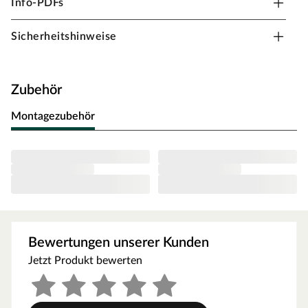
Info-PDFs
robuste Sichtschutzzaun eignet sich ideal für den Einsatz
in Außenbereichen und hält auch Nässe problemlos
Sicherheitshinweise
stand. Mit den Maßen 180 x 180 cm (B x H) kann der
Zaun zur Begrenzung von reinen Gartenflächen, zur
Einzäunung deiner Wiese oder für den Schutz deines
Zubehör
privaten Gartenbereichs verwendet werden.
Montagezubehör
Maße: 180 x 180 cm
robust und beständig
hochwertige Verarbeitung für lange Haltbarkeit
ideal für die Begrenzung von Grünflächen
Das Zaunelement besteht aus kesseldruckimprägnierten
Kiefernholz. Kiefer ist leicht zu bearbeiten und besitzt
eine gleichmäßige gerade Faserstruktur. Auch ist
Bewertungen unserer Kunden
Kiefernholz dank kurzer Transportwege das
Jetzt Produkt bewerten
preiswerteste heimische Holz. Durch die
Kesseldruckimprägnierung ist das Holz in besonderer
Weise gegen Witterungseinflüsse und den Befall durch