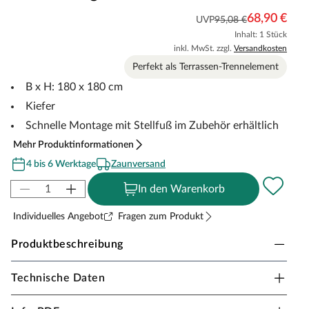
68,90 €
UVP
95,08 €
Inhalt: 1 Stück
inkl. MwSt. zzgl.
Versandkosten
Perfekt als Terrassen-Trennelement
B x H: 180 x 180 cm
Kiefer
Schnelle Montage mit Stellfuß im Zubehör erhältlich
Mehr Produktinformationen
4 bis 6 Werktage
Zaunversand
In den Warenkorb
Individuelles Angebot
Fragen zum Produkt
Produktbeschreibung
Technische Daten
WOODTEX Sichtschutzzaun Aosta KDI grün
Die perfekte Begrenzung für dein Gartenparadies. Der