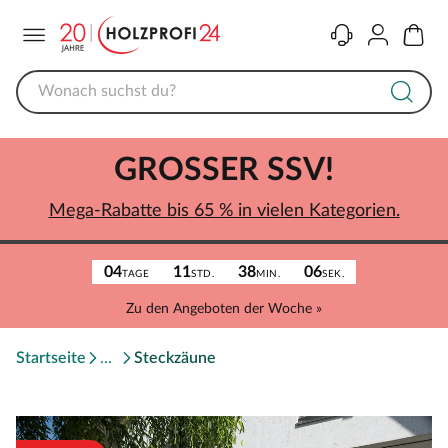
Menü
Kontakt
Konto
Warenk
GROSSER SSV!
Mega-Rabatte bis 65 % in vielen Kategorien.
04
11
38
06
TAGE
STD.
MIN.
SEK.
Zu den Angeboten der Woche »
Startseite
Steckzäune