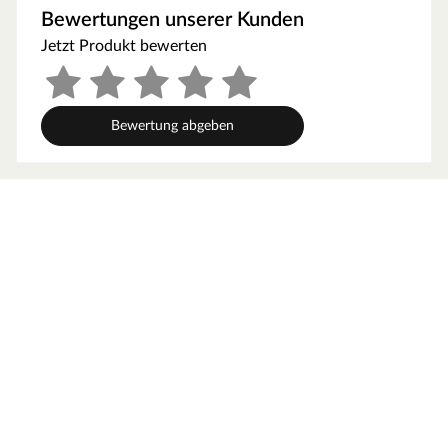
Bewertungen unserer Kunden
Pilzen.
Jetzt Produkt bewerten
Pflege
Steckzäune aus PVC sind besonders pflegeleicht, da sie
aus reinem Kunststoff bestehen. Einfach die Oberfläche
Bewertung abgeben
regelmäßig mit Wasser und einem für PVC-Produkte
geeigneten Reiniger gründlich säubern. Verwendest du
zusätzlich ein pigmentiertes Pflege- oder Schutzmittel,
trägt dies dazu bei, die Farbqualität des Zauns zu
erhalten und ihn vor Vergrauen zu schützen.
Montage
Steckzäune lassen sich mit wenigen Handgriffen schnell
und einfach montieren. Einfach die Zaunbohlen in die
vorgesehenen Längsfugen der Balken einschieben und
bei jeder Bohle darauf achten, dass das Nut- und Feder-
System richtig schließt.
Im Lieferumfang enthalten