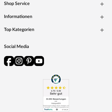
Shop Service
Gartenträume ganz einfach. Outgarden – für einen
Garten, der begeistert!
Informationen
Top Kategorien
Social Media