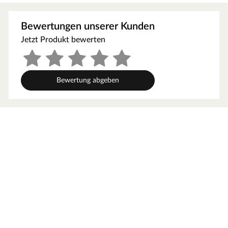
Sichtschutzzäunen aus Holz sind Zäune aus PVC
unempfindlich gegenüber dem Befall durch Insekten oder
Bewertungen unserer Kunden
Pilzen.
Jetzt Produkt bewerten
Pflege
Steckzäune aus PVC sind besonders pflegeleicht, da sie
aus reinem Kunststoff bestehen. Einfach die Oberfläche
Bewertung abgeben
regelmäßig mit Wasser und einem für PVC-Produkte
geeigneten Reiniger gründlich säubern. Verwendest du
zusätzlich ein pigmentiertes Pflege- oder Schutzmittel,
trägt dies dazu bei, die Farbqualität des Zauns zu
erhalten und ihn vor Vergrauen zu schützen.
Montage
Steckzäune lassen sich mit wenigen Handgriffen schnell
und einfach montieren. Einfach die Zaunbohlen in die
vorgesehenen Längsfugen der Balken einschieben und
bei jeder Bohle darauf achten, dass das Nut- und Feder-
System richtig schließt.