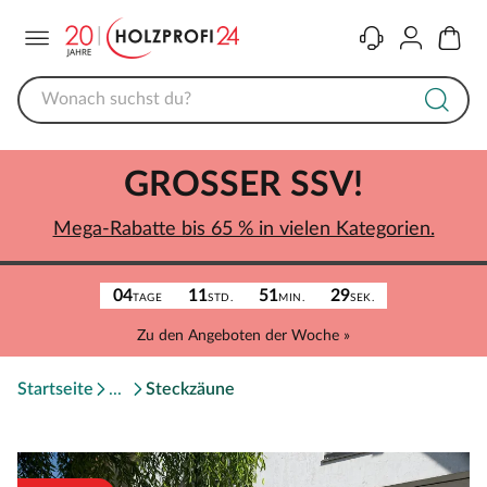
Menü
Kontakt
Konto
Warenk
GROSSER SSV!
Mega-Rabatte bis 65 % in vielen Kategorien.
04
11
51
29
TAGE
STD.
MIN.
SEK.
Zu den Angeboten der Woche »
Startseite
Steckzäune