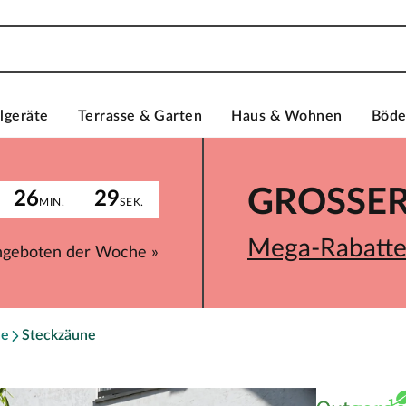
lgeräte
Terrasse & Garten
Haus & Wohnen
Böd
GROSSER 
26
29
MIN.
SEK.
Mega-Rabatte 
ngeboten der Woche »
ne
Steckzäune