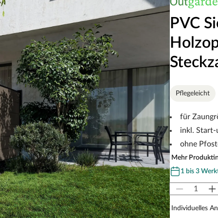
PVC Si
Holzop
Steckz
Pflegeleicht
für Zaungr
inkl. Start
ohne Pfos
Mehr Produkti
1 bis 3 Werk
Individuelles A