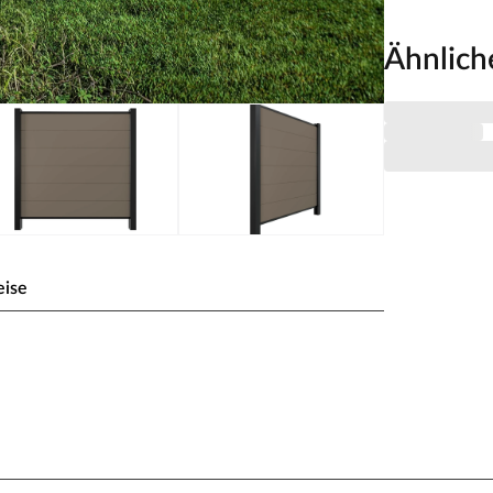
Ähnlich
eise
olzoptik 180x180 cm -
fertigt. In edler Walnuss-Optik mit
un optisch perfekt in jeden Garten ein. Mit einer