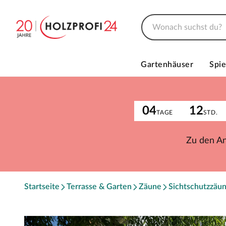
Gartenhäuser
Spie
04
12
TAGE
STD.
Zu den A
Startseite
Terrasse & Garten
Zäune
Sichtschutzzäu