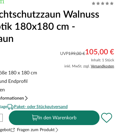
chtschutzzaun Walnuss
tik 180x180 cm -
aun
105,00 €
UVP
199,00 €
Inhalt: 1 Stück
inkl. MwSt. zzgl.
Versandkosten
öße 180 x 180 cm
-und Endprofil
ten
nformationen
tage
Paket- oder Stückgutversand
In den Warenkorb
ngebot
Fragen zum Produkt