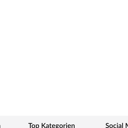
rung keine Pfosten, Halterungen und
arat bei uns im Shop erworben werden.
ben der jeweiligen Produkte, um das passende
leben
odukte, die durch erstklassige Materialien und
tschutz oder Terrassengestaltung – mit den
hlfühlort. Die Marke bietet alles, was für eine
. Dank der großen Auswahl wird die Umsetzung
 einen Garten, der begeistert!
n
Top Kategorien
Social