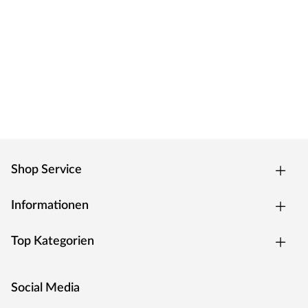
Bitte beachte, dass die Farben unserer WPC-Produkte
aufgrund natürlicher Materialeigenschaften und
Produktionschargen variieren können. Leichte
Farbabweichungen zwischen einzelnen Elementen oder
zu Mustern sind möglich und stellen keinen
Qualitätsmangel dar.
Belladoor – Gartenausstattung zu fairen Preisen
Belladoor ist die Tür ins Grüne. Mit hochwertigen
Qualitätsprodukten für den Outdoorbereich liegst du
immer im Trend. Von Terrassendielen und –fliesen, über
Shop Service
Sichtschutz- und Gartenzäune bis hin zum idealen
Garagentor lässt Belladoor keine Wünsche offen. Dabei
Informationen
setzt der Hersteller auf beständige Konstanten: stabile
Konstruktionen und zuverlässige, langlebige Materialen
Top Kategorien
für dauerhafte Freude an den Produkten –
hervorragende Qualität zum kleinen Preis.
Social Media