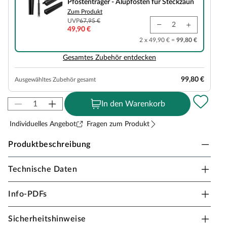
Pfostenträger - Alupfosten für Steckzaun
Zum Produkt
UVP
67,95 €
49,90 €
2 x 49,90 € =
99,80 €
Gesamtes Zubehör entdecken
99,80 €
Ausgewähltes Zubehör gesamt
In den Warenkorb
Individuelles Angebot
Fragen zum Produkt
Produktbeschreibung
Technische Daten
WPC Zaun Hellbraun 180x180 cm - für Steckzaun
Der WPC-Sichtschutzzaun überzeugt durch Stabilität
Info-PDFs
und Haltbarkeit in modernem Design – der Steckzaun als
Blickfang mit unschlagbarem Preis-Leistungs-Verhältnis.
Sicherheitshinweise
Bei mono-extrudierten WPC-Zäunen werden die