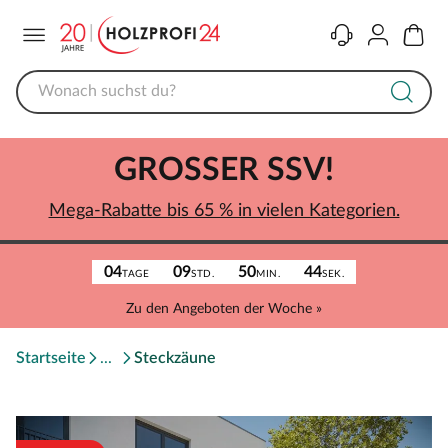
Menü
Kontakt
Konto
Warenk
GROSSER SSV!
Mega-Rabatte bis 65 % in vielen Kategorien.
04
09
50
44
TAGE
STD.
MIN.
SEK.
Zu den Angeboten der Woche »
Startseite
Steckzäune