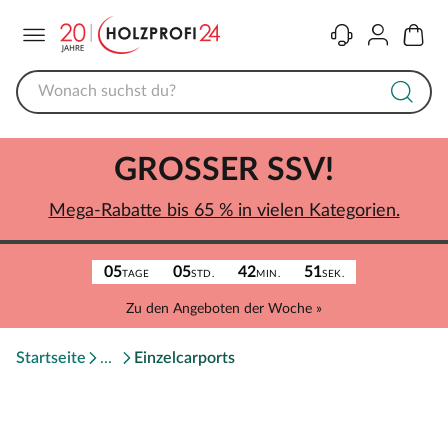
Menü
Kontakt
Konto
Warenk
GROSSER SSV!
Mega-Rabatte bis 65 % in vielen Kategorien.
05
05
42
51
TAGE
STD.
MIN.
SEK.
Zu den Angeboten der Woche »
Startseite
Einzelcarports