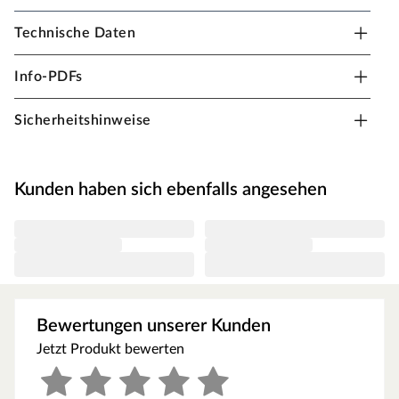
Technische Daten
PALMAKO Carport "Karl" 20,6 m² braun
tauchimprägniert
Info-PDFs
B x T x H: 600 x 512 x 244 cm, 6 Pfosten, braun
tauchimprägniert
Sicherheitshinweise
Kunden haben sich ebenfalls angesehen
Bewertungen unserer Kunden
Jetzt Produkt bewerten