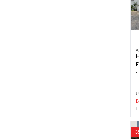
A
H
E
U
8
In
-3