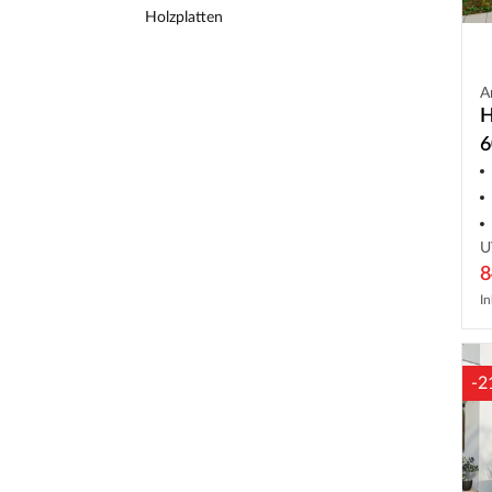
Holzplatten
A
H
6
U
8
In
-2