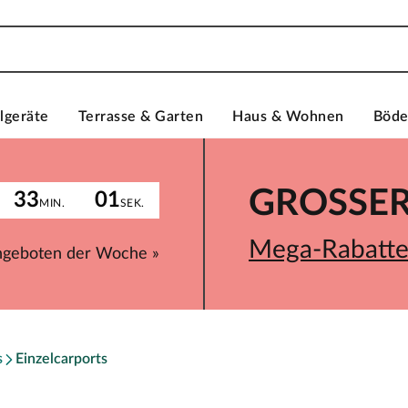
lgeräte
Terrasse & Garten
Haus & Wohnen
Böd
GROSSER 
33
01
MIN.
SEK.
Mega-Rabatte 
ngeboten der Woche »
s
Einzelcarports