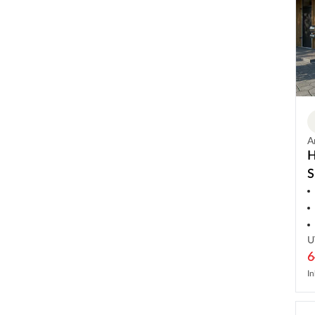
A
H
S
U
6
In