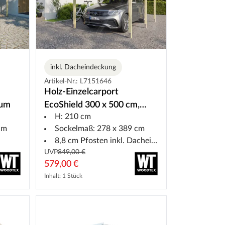
inkl. Dacheindeckung
Artikel-Nr.: L7151646
Holz-Einzelcarport
aum
EcoShield 300 x 500 cm,
H: 210 cm
Fichte
cm
Sockelmaß: 278 x 389 cm
8,8 cm Pfosten inkl. Dacheindeckung
UVP
849,00 €
579,00 €
Inhalt: 1 Stück