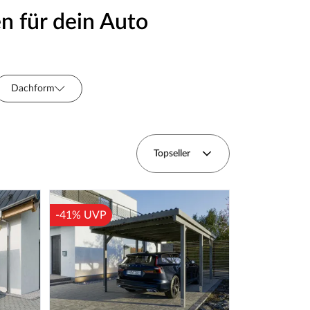
n für dein Auto
Dachform
ächenbehandlung
Topseller
-41% UVP