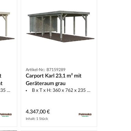
Artikel-Nr.: B7159289
t
Carport Karl 23,1 m² mit
nt
Geräteraum grau
5 cm
B x T x H: 360 x 762 x 235 cm
4.347,00 €
Inhalt: 1 Stück