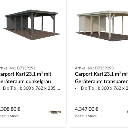
rtikel-Nr.: B7159291
Artikel-Nr.: B7159293
arport Karl 23,1 m² mit
Carport Karl 23,1 m² mi
eräteraum dunkelgrau
Geräteraum transpare
B x T x H: 360 x 762 x 235 cm
B x T x H: 360 x 762 x 23
.308,80 €
4.347,00 €
halt: 1 Stück
Inhalt: 1 Stück