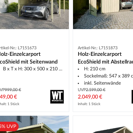
rtikel-Nr.: L7151673
Artikel-Nr.: L7151873
olz-Einzelcarport
Holz-Einzelcarport
coShield mit Seitenwand
EcoShield mit Abstellr
B x T x H: 300 x 500 x 210 cm Sockelmaß: 278x 389 cm inkl. Seitewand
H: 210 cm
Sockelmaß: 547 x 389 
inkl. Seitenwände
VP
999,00 €
UVP
2.599,00 €
49,00 €
2.049,00 €
halt: 1 Stück
Inhalt: 1 Stück
5% UVP