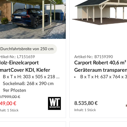
Durchfahrtsbreite von 250 cm
rtikel-Nr.: L7151659
Artikel-Nr.: B7159390
olz-Einzelcarport
Carport Robert 40,6 m²
martCover KDI, Kiefer
Geräteraum transpare
B x T x H: 303 x 505 x 218 cm
B x T x H: 637 x 764 x 36
Sockelmaß: 268 x 390 cm
9er Pfosten
VP
999,00 €
8.535,80 €
49,00 €
Inhalt: 1 Stück
halt: 1 Stück