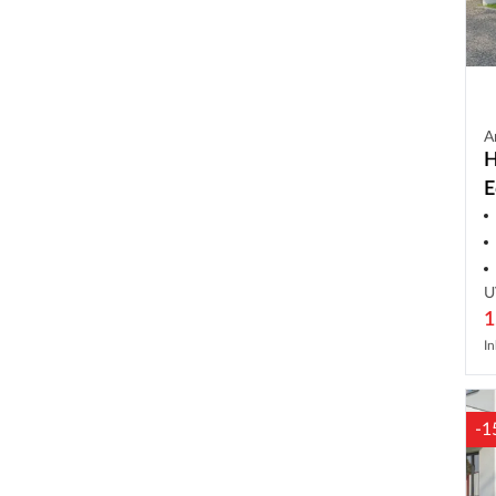
A
H
E
S
R
U
1
In
-1