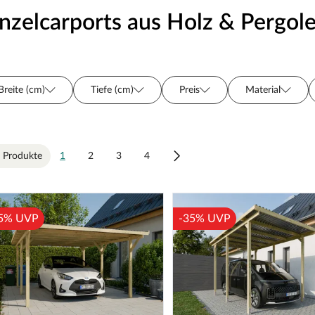
inzelcarports aus Holz & Pergole
Breite (cm)
Tiefe (cm)
Preis
Material
Grundfläche (m²)
Hersteller
Holzart
Oberfl
Türart
 Produkte
1
2
3
4
5% UVP
-35% UVP