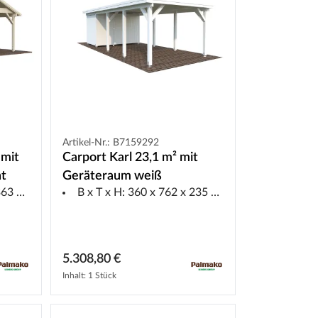
Artikel-Nr.: B7159292
 mit
Carport Karl 23,1 m² mit
nt
Geräteraum weiß
3 cm
B x T x H: 360 x 762 x 235 cm
5.308,80 €
Inhalt: 1 Stück