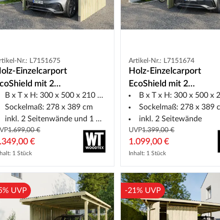
rtikel-Nr.: L7151675
Artikel-Nr.: L7151674
olz-Einzelcarport
Holz-Einzelcarport
coShield mit 2
EcoShield mit 2
B x T x H: 300 x 500 x 210 cm
B x T x H: 300 x 500 x 21
eitenwände und 1
Seitenwände
Sockelmaß: 278 x 389 cm
Sockelmaß: 278 x 389 
ückwand
inkl. 2 Seitenwände und 1 Rückwand
inkl. 2 Seitewände
VP
1.699,00 €
UVP
1.399,00 €
.349,00 €
1.099,00 €
halt: 1 Stück
Inhalt: 1 Stück
5% UVP
-21% UVP