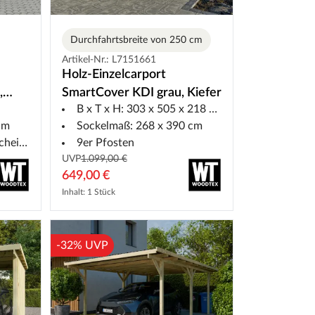
Durchfahrtsbreite von 250 cm
Artikel-Nr.: L7151661
Holz-Einzelcarport
,
SmartCover KDI grau, Kiefer
B x T x H: 303 x 505 x 218 cm
cm
Sockelmaß: 268 x 390 cm
ckung
9er Pfosten
UVP
1.099,00 €
649,00 €
Inhalt: 1 Stück
-32% UVP