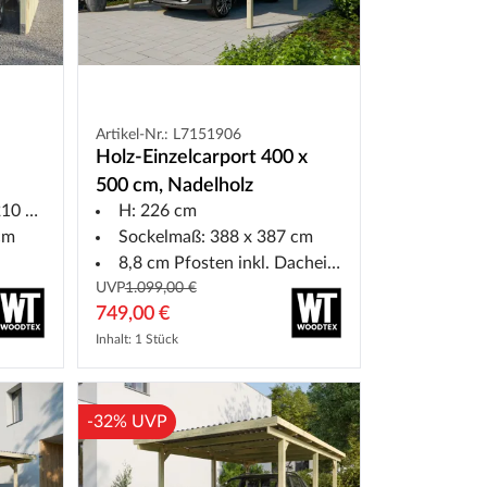
Artikel-Nr.: L7151906
Holz-Einzelcarport 400 x
500 cm, Nadelholz
0 cm
H: 226 cm
cm
Sockelmaß: 388 x 387 cm
8,8 cm Pfosten inkl. Dacheindeckung
UVP
1.099,00 €
749,00 €
Inhalt: 1 Stück
-32% UVP