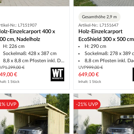
Gesamthöhe 2,9 m
rtikel-Nr.: L7151907
Artikel-Nr.: L7151647
olz-Einzelcarport 400 x
Holz-Einzelcarport
00 cm, Nadelholz
EcoShield 300 x 500 cm
H: 226 cm
H: 290 cm
Fichte, extra Höhe
Sockelmaß: 428 x 387 cm
Sockelmaß: 278 x 389 
8,8 x 8,8 cm Pfosten inkl. Dacheindeckung
8,8 cm Pfosten inkl. Dacheinde
VP
1.299,00 €
UVP
999,00 €
49,00 €
649,00 €
halt: 1 Stück
Inhalt: 1 Stück
1% UVP
-21% UVP