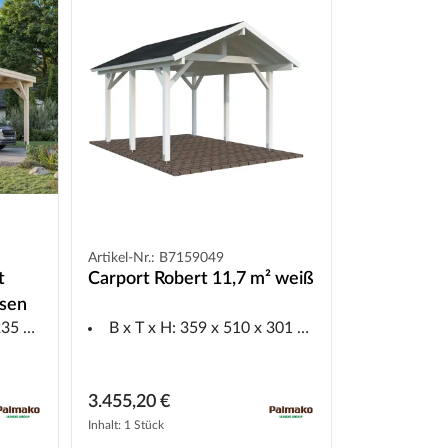
Artikel-Nr.: B7159049
t
Carport Robert 11,7 m² weiß
ssen
5 cm
B x T x H: 359 x 510 x 301 cm
3.455,20 €
Inhalt: 1 Stück