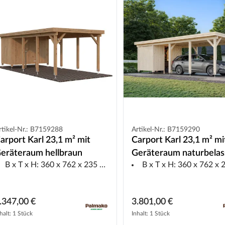
rtikel-Nr.: B7159288
Artikel-Nr.: B7159290
arport Karl 23,1 m² mit
Carport Karl 23,1 m² mi
eräteraum hellbraun
Geräteraum naturbela
B x T x H: 360 x 762 x 235 cm
B x T x H: 360 x 762 x 23
.347,00 €
3.801,00 €
halt: 1 Stück
Inhalt: 1 Stück