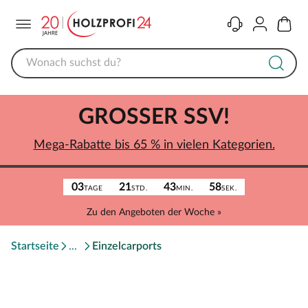
Menü
Kontakt
Konto
Warenk
GROSSER SSV!
Mega-Rabatte bis 65 % in vielen Kategorien.
03
21
43
58
TAGE
STD.
MIN.
SEK.
Zu den Angeboten der Woche »
Startseite
Einzelcarports