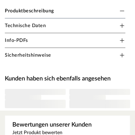
Produktbeschreibung
Technische Daten
PALMAKO Carport "Karl" 20,6 m² grau
tauchimprägniert
Info-PDFs
B x T x H: 600 x 512 x 244 cm, 6 Pfosten, grau
tauchimprägniert
Sicherheitshinweise
Kunden haben sich ebenfalls angesehen
Bewertungen unserer Kunden
Jetzt Produkt bewerten