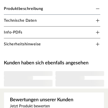
Produktbeschreibung
Technische Daten
PALMAKO Carport "Robert" 11,7 m² braun
tauchimprägniert
Info-PDFs
B x T x H: 315 x 372 x 299 cm, 6 Pfosten, braun
tauchimprägniert
Sicherheitshinweise
Kunden haben sich ebenfalls angesehen
Bewertungen unserer Kunden
Jetzt Produkt bewerten