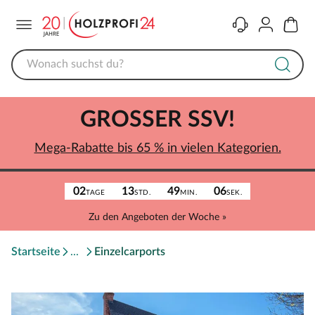
Menü
Kontakt
Konto
Warenk
GROSSER SSV!
Mega-Rabatte bis 65 % in vielen Kategorien.
02
13
49
06
TAGE
STD.
MIN.
SEK.
Zu den Angeboten der Woche »
Startseite
Einzelcarports