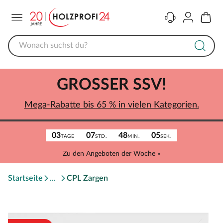
Menü
Kontakt
Konto
Warenk
GROSSER SSV!
Mega-Rabatte bis 65 % in vielen Kategorien.
03
07
48
05
TAGE
STD.
MIN.
SEK.
Zu den Angeboten der Woche »
Startseite
CPL Zargen