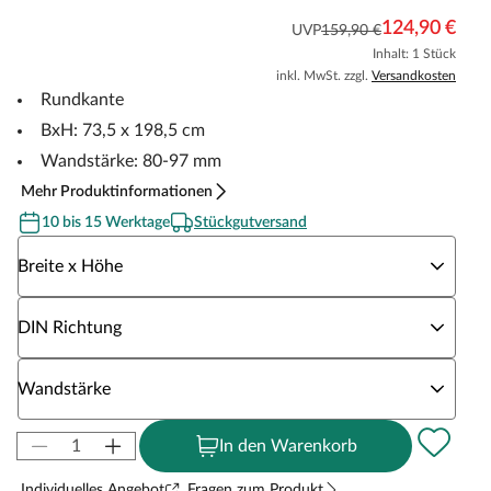
124,90 €
UVP
159,90 €
Inhalt: 1 Stück
inkl. MwSt. zzgl.
Versandkosten
Rundkante
BxH: 73,5 x 198,5 cm
Wandstärke: 80-97 mm
Mehr Produktinformationen
10 bis 15 Werktage
Stückgutversand
Wähle eine Breite x Höhe
Breite x Höhe
Wähle eine DIN Richtung
DIN Richtung
Wähle eine Wandstärke
Wandstärke
In den Warenkorb
Individuelles Angebot
Fragen zum Produkt