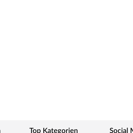
t durch Dauerfunktionstests geprüft wird. Darüber
hmen: Rohstoffe werden aus nachhaltiger
r ein Heizkraftwerk als Energie zurück in den
n
Top Kategorien
Social