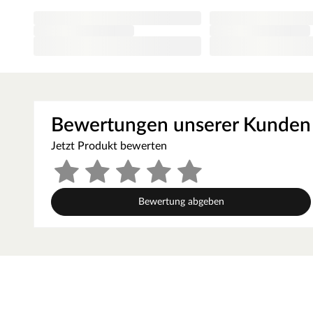
Allroundtalent hält diese Oberfläche härtesten Beanspru
und abriebfest und zudem besonders pflegeleicht.
Kantenausführung
Die Zarge besitzt eine Rundkante – das bedeutet, dass d
lässt den Übergang weich erscheinen und macht die Kan
unempfindlicher gegen Stöße.
Verstellbereich
Bewertungen unserer Kunden
Die Zargen von Mosel können um 17 mm vergrößert werden
Wand anpassen.
Jetzt Produkt bewerten
Bitte beachten Sie, dass die Wandstärke inklusive Putz 
Stellen gemessen werden muss. Für die benötigte Wandstä
werden. Sollte die Wand nicht im Lot stehen, ist es emp
Bewertung abgeben
Falls diese im unteren Verstellbereich liegt, kann bei un
zwischen Wand und Zarge entstehen. Dieser kann anschli
MOSEL TÜREN – das sind Qualitätstüren "Made in Ger
Die Entwicklung neuer Produktionsverfahren und die mo
Trierweiler ansässige Unternehmen einzigartig. Seit 1996
um moderne Türen zu schaffen. Das umfangreiche Sortim
Stiltüren, Holztüren in verschiedensten Oberflächen, Fa