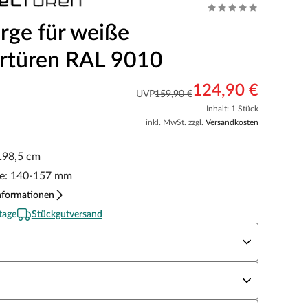
rge für weiße
rtüren RAL 9010
124,90 €
UVP
159,90 €
Inhalt: 1 Stück
inkl. MwSt. zzgl.
Versandkosten
198,5 cm
e: 140-157 mm
nformationen
tage
Stückgutversand
eite x Höhe
N Richtung
andstärke