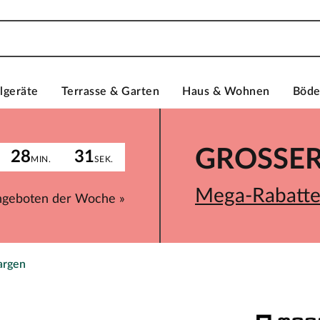
lgeräte
Terrasse & Garten
Haus & Wohnen
Böd
GROSSER 
28
31
MIN.
SEK.
Mega-Rabatte 
ngeboten der Woche »
argen