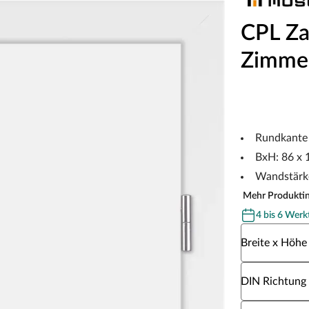
CPL Za
Zimme
Rundkante
BxH: 86 x 
Wandstärk
Mehr Produkti
4 bis 6 Werk
Wähle eine Br
Breite x Höhe
Wähle eine DI
DIN Richtung
Wähle eine W