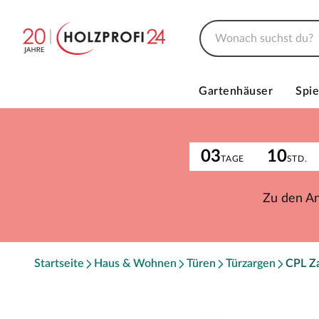
Gartenhäuser
Spie
03
10
TAGE
STD.
Zu den A
Startseite
Haus & Wohnen
Türen
Türzargen
CPL Z