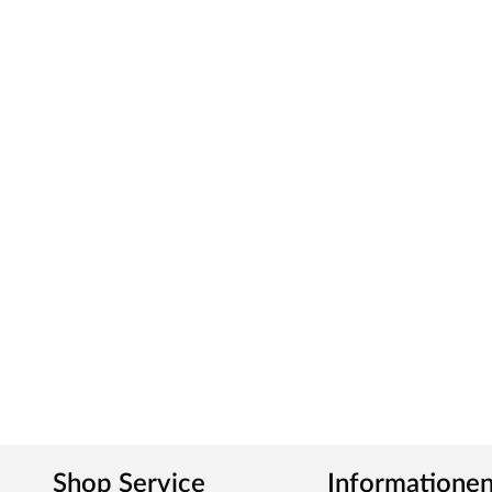
durchlaufen eine Qualitätskontrolle, in der Langlebigkei
hinaus spielt Umweltschutz eine große Rolle im Unterne
Waldbewirtschaftung bezogen und Holzabfälle fließen übe
Produktionskreislauf.
Shop Service
Informatione