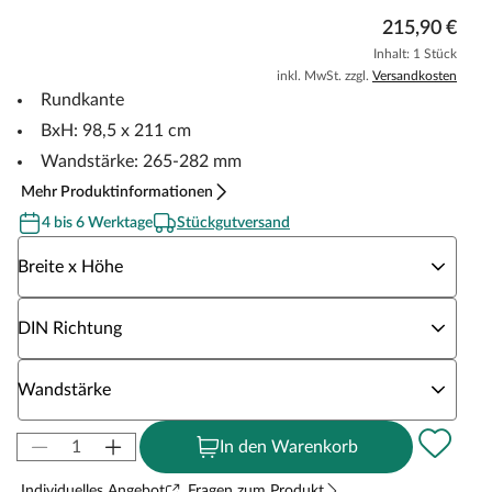
215,90 €
Inhalt: 1 Stück
inkl. MwSt. zzgl.
Versandkosten
Rundkante
BxH: 98,5 x 211 cm
Wandstärke: 265-282 mm
Mehr Produktinformationen
4 bis 6 Werktage
Stückgutversand
Wähle eine Breite x Höhe
Breite x Höhe
Wähle eine DIN Richtung
DIN Richtung
Wähle eine Wandstärke
Wandstärke
In den Warenkorb
Individuelles Angebot
Fragen zum Produkt