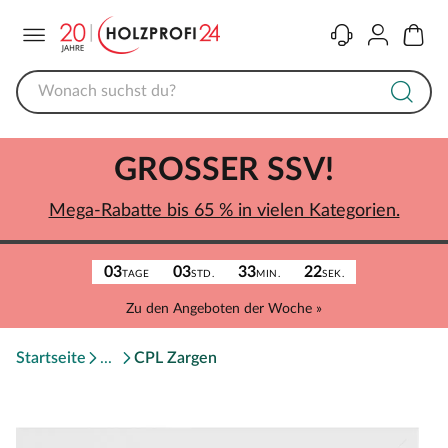
Menü
Kontakt
Konto
Warenk
GROSSER SSV!
Mega-Rabatte bis 65 % in vielen Kategorien.
03
03
33
22
TAGE
STD.
MIN.
SEK.
Zu den Angeboten der Woche »
Startseite
CPL Zargen