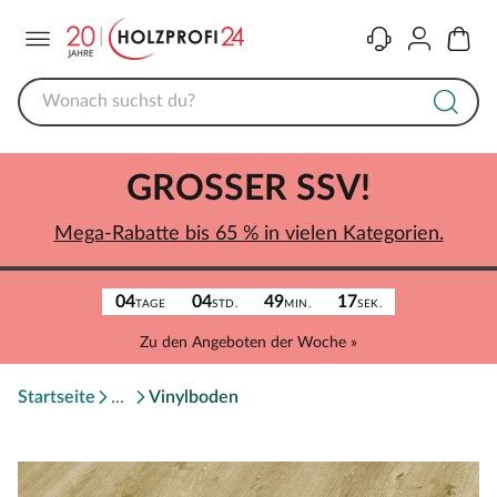
Menü
Kontakt
Konto
Warenk
GROSSER SSV!
Mega-Rabatte bis 65 % in vielen Kategorien.
04
04
49
17
TAGE
STD.
MIN.
SEK.
Zu den Angeboten der Woche »
Startseite
Vinylboden