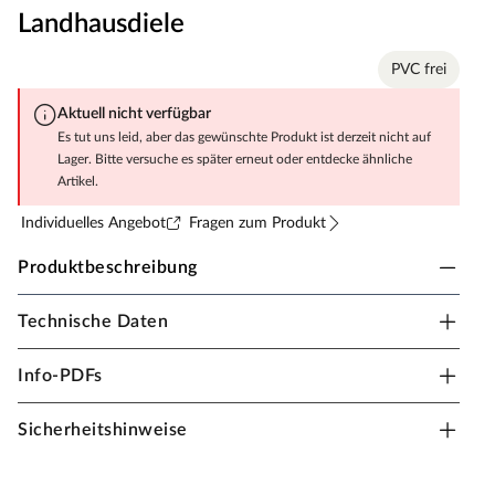
Landhausdiele
PVC frei
Aktuell nicht verfügbar
Es tut uns leid, aber das gewünschte Produkt ist derzeit nicht auf
Lager. Bitte versuche es später erneut oder entdecke ähnliche
Artikel.
Individuelles Angebot
Fragen zum Produkt
Produktbeschreibung
Technische Daten
Meister Designboden MeisterDesign.flex DL 400
Landhausdiele
Info-PDFs
Optik
Sicherheitshinweise
Die markante Eichenholz-Maserung des Dekors
vermittelt Behaglichkeit und natürliche Lebendigkeit.
Die rustikal wirkende Landhausdiele betont mit ihrer 1-