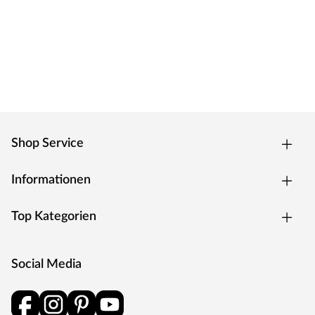
Innovation. MEISTER setzt fortwährend neue Trends:
Umfassende Produkt- und Modellreihen gewährleisten
für jeden Geschmack eine hervorragende, individuelle
und attraktive Lösung. Qualität made in Germany.
Shop Service
Informationen
Top Kategorien
Social Media