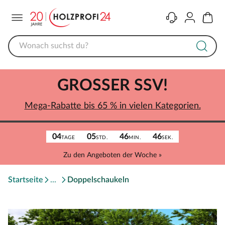
Menü
Kontakt
Konto
Warenk
GROSSER SSV!
Mega-Rabatte bis 65 % in vielen Kategorien.
04
05
46
46
TAGE
STD.
MIN.
SEK.
Zu den Angeboten der Woche »
Startseite
Doppelschaukeln