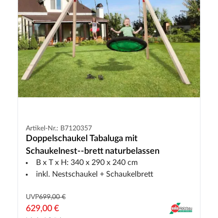
Artikel-Nr.: B7120357
Doppelschaukel Tabaluga mit
Schaukelnest--brett naturbelassen
B x T x H: 340 x 290 x 240 cm
inkl. Nestschaukel + Schaukelbrett
UVP
699,00 €
629,00 €