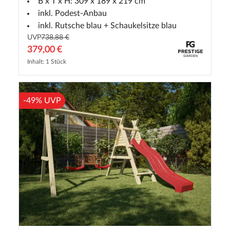
B x T x H: 309 x 189 x 219 cm
inkl. Podest-Anbau
inkl. Rutsche blau + Schaukelsitze blau
UVP
738,88 €
379,00 €
Inhalt: 1 Stück
-49% UVP