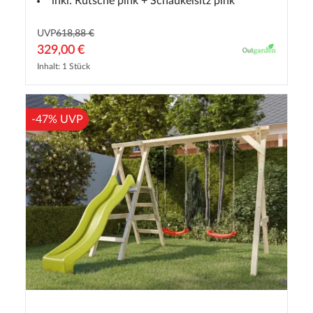
inkl. Rutsche pink + Schaukelsitz pink
UVP
618,88 €
329,00 €
Inhalt: 1 Stück
-47% UVP