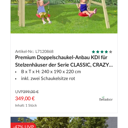
Artikel-Nr.: L7120868
Premium Doppelschaukel-Anbau KDI für
Stelzenhäuser der Serie CLASSIC, CRAZY,
B x T x H: 240 x 190 x 220 cm
SMART + SMART PLUS
inkl. zwei Schaukelsitze rot
UVP
399,00 €
349,00 €
Inhalt: 1 Stück
-47% UVP