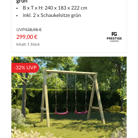
grün
B x T x H: 240 x 183 x 222 cm
inkl. 2 x Schaukelsitze grün
UVP
438,98 €
299,00 €
Inhalt: 1 Stück
-32% UVP