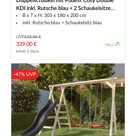
Doppelschaukel mit Podest Cosy Double
KDI inkl. Rutsche blau + 2 Schaukelsitze
B x T x H: 303 x 180 x 200 cm
blau
inkl. Rutsche blau + Schaukelsitz blau
UVP
618,88 €
329,00 €
Inhalt: 1 Stück
-47% UVP