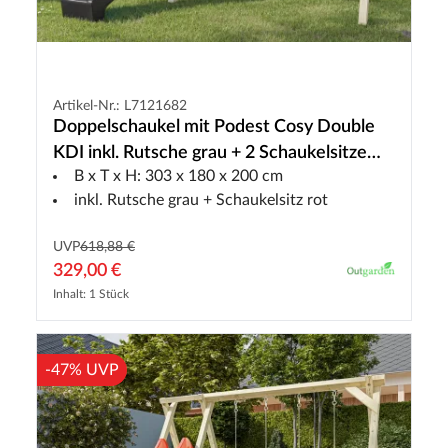
Artikel-Nr.: L7121682
Doppelschaukel mit Podest Cosy Double
KDI inkl. Rutsche grau + 2 Schaukelsitze
B x T x H: 303 x 180 x 200 cm
rot
inkl. Rutsche grau + Schaukelsitz rot
UVP
618,88 €
329,00 €
Inhalt: 1 Stück
-47% UVP