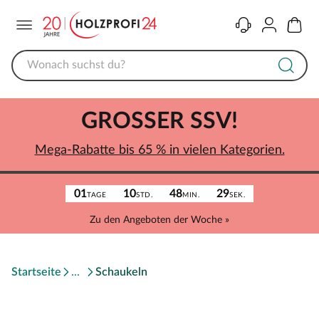
Menü
Kontakt
Konto
Warenk
GROSSER SSV!
Mega-Rabatte bis 65 % in vielen Kategorien.
01
10
48
29
TAGE
STD.
MIN.
SEK.
Zu den Angeboten der Woche »
Startseite
Schaukeln