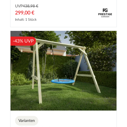
UVP
438,98 €
299,00 €
Inhalt: 1 Stück
-43% UVP
Varianten