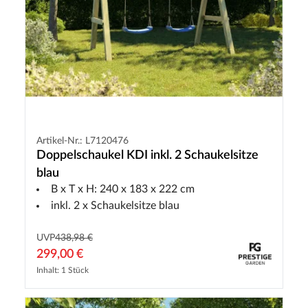
Artikel-Nr.: L7120476
Doppelschaukel KDI inkl. 2 Schaukelsitze
blau
B x T x H: 240 x 183 x 222 cm
inkl. 2 x Schaukelsitze blau
UVP
438,98 €
299,00 €
Inhalt: 1 Stück