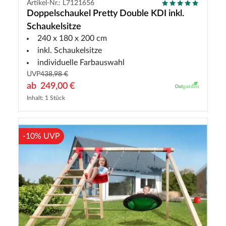
Artikel-Nr.: L7121656
Doppelschaukel Pretty Double KDI inkl.
Schaukelsitze
240 x 180 x 200 cm
inkl. Schaukelsitze
individuelle Farbauswahl
UVP
438,98 €
ab
249,00 €
Inhalt: 1 Stück
-10% UVP