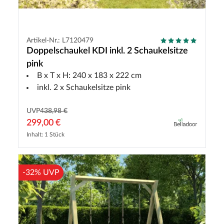
Artikel-Nr.: L7120479
Doppelschaukel KDI inkl. 2 Schaukelsitze
pink
B x T x H: 240 x 183 x 222 cm
inkl. 2 x Schaukelsitze pink
UVP
438,98 €
299,00 €
Inhalt: 1 Stück
-32% UVP