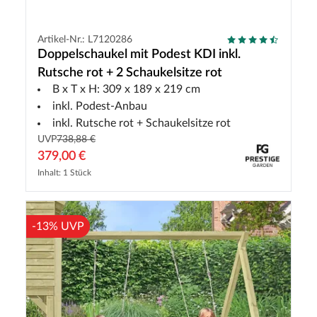
Artikel-Nr.: L7120286
Doppelschaukel mit Podest KDI inkl.
Rutsche rot + 2 Schaukelsitze rot
B x T x H: 309 x 189 x 219 cm
inkl. Podest-Anbau
inkl. Rutsche rot + Schaukelsitze rot
UVP
738,88 €
379,00 €
Inhalt: 1 Stück
-13% UVP