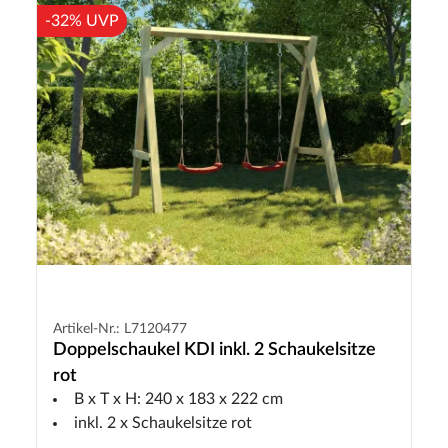
-32% UVP
Artikel-Nr.: L7120477
Doppelschaukel KDI inkl. 2 Schaukelsitze
rot
B x T x H: 240 x 183 x 222 cm
inkl. 2 x Schaukelsitze rot