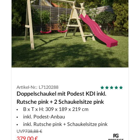
Artikel-Nr.: L7120288
Doppelschaukel mit Podest KDI inkl.
Rutsche pink + 2 Schaukelsitze pink
B x T x H: 309 x 189 x 219 cm
inkl. Podest-Anbau
inkl. Rutsche pink + Schaukelsitze pink
UVP
738,88 €
379,00 €