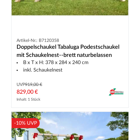
Artikel-Nr.: B7120358
Doppelschaukel Tabaluga Podestschaukel
mit Schaukelnest--brett naturbelassen
B x T x H: 378 x 284 x 240 cm
inkl. Schaukelnest
UVP
919,00 €
829,00 €
Inhalt: 1 Stück
-10% UVP