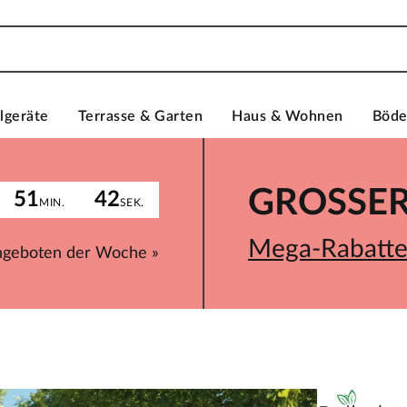
lgeräte
Terrasse & Garten
Haus & Wohnen
Böd
GROSSER 
51
42
MIN.
SEK.
Mega-Rabatte 
ngeboten der Woche »