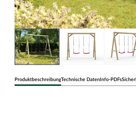
Produktbeschreibung
Technische Daten
Info-PDFs
Sicher
Belladoor Doppelschaukel mit 2 Sitze
Großer Schaukelspaß für Ihre Kleinen.
Hohe Stabilität durch hochwertige Bauweise
Die Schaukel besteht aus 9 x 9 cm starken, kesseldruckimp
Ungeziefer und Holzfäule und garantiert Ihnen dadurch höch