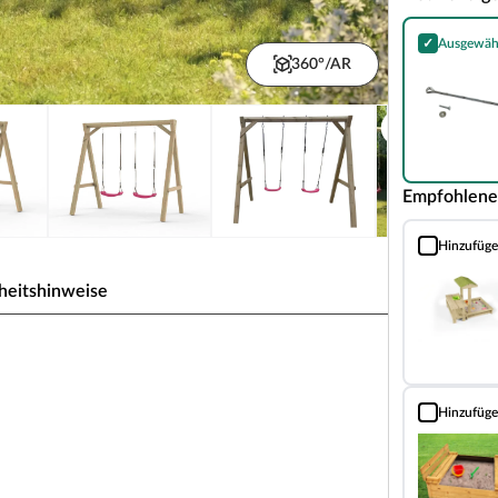
✓
Ausgewäh
Bodenanker S
360°/AR
Empfohlene
Hinzufüg
Sandkasten m
heitshinweise
n, kdi
Hinzufüg
Sandkasten T
rägnierten Pfosten ist robust gegenüber Schimmel,
stmögliche Sicherheit für Ihr Kind.