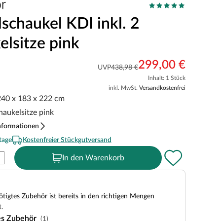
schaukel KDI inkl. 2
elsitze pink
299,00 €
UVP
438,98 €
Inhalt: 1 Stück
inkl. MwSt.
Versandkostenfrei
 240 x 183 x 222 cm
chaukelsitze pink
nformationen
tage
Kostenfreier Stückgutversand
In den Warenkorb
tigtes Zubehör ist bereits in den richtigen Mengen
.
es Zubehör
(1)