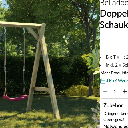
Doppel
Schauk
B x T x H:
inkl. 2 x S
Mehr Produkti
4 bis 6 Werk
Zubehör
Dringend benö
vorausgewählt
Notwendig