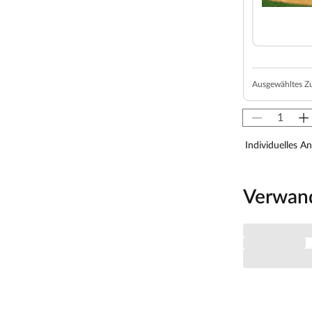
tze. Ebenfalls erhalten Sie die benötigten
 Montageanleitung schnell und einfach montiert
Ausgewähltes Z
hnen Schaukelanker, die in einem Betonfundament
Individuelles A
Verwan