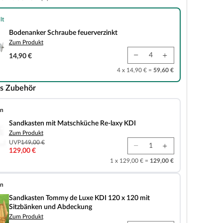
lt
chraube feuerverzinkt
Bodenanker Schraube feuerverzinkt
Zum Produkt
14,90 €
4 x 14,90 € =
59,60 €
s Zubehör
en
it Matschküche Re-laxy KDI
Sandkasten mit Matschküche Re-laxy KDI
Zum Produkt
UVP
149,00 €
129,00 €
1 x 129,00 € =
129,00 €
en
ommy de Luxe KDI 120 x 120 mit Sitzbänken und Abdeckung
Sandkasten Tommy de Luxe KDI 120 x 120 mit
Sitzbänken und Abdeckung
Zum Produkt