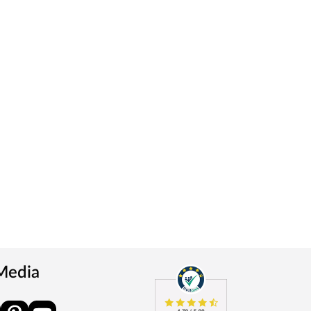
 Media